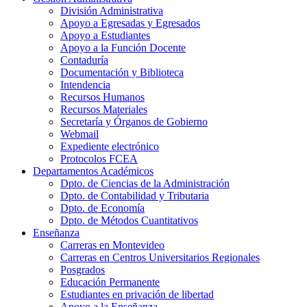
División Administrativa
Apoyo a Egresadas y Egresados
Apoyo a Estudiantes
Apoyo a la Función Docente
Contaduría
Documentación y Biblioteca
Intendencia
Recursos Humanos
Recursos Materiales
Secretaría y Órganos de Gobierno
Webmail
Expediente electrónico
Protocolos FCEA
Departamentos Académicos
Dpto. de Ciencias de la Administración
Dpto. de Contabilidad y Tributaria
Dpto. de Economía
Dpto. de Métodos Cuantitativos
Enseñanza
Carreras en Montevideo
Carreras en Centros Universitarios Regionales
Posgrados
Educación Permanente
Estudiantes en privación de libertad
Apoyo a la Enseñanza