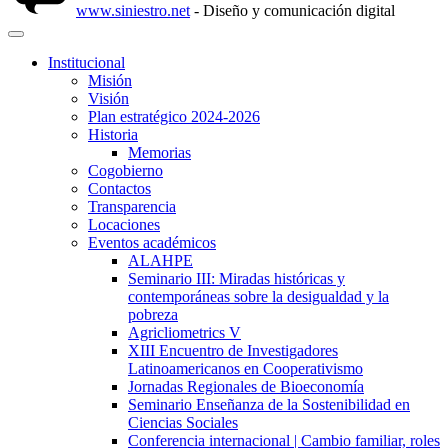
www.siniestro.net
- Diseño y comunicación digital
Institucional
Misión
Visión
Plan estratégico 2024-2026
Historia
Memorias
Cogobierno
Contactos
Transparencia
Locaciones
Eventos académicos
ALAHPE
Seminario III: Miradas históricas y
contemporáneas sobre la desigualdad y la
pobreza
Agricliometrics V
XIII Encuentro de Investigadores
Latinoamericanos en Cooperativismo
Jornadas Regionales de Bioeconomía
Seminario Enseñanza de la Sostenibilidad en
Ciencias Sociales
Conferencia internacional | Cambio familiar, roles