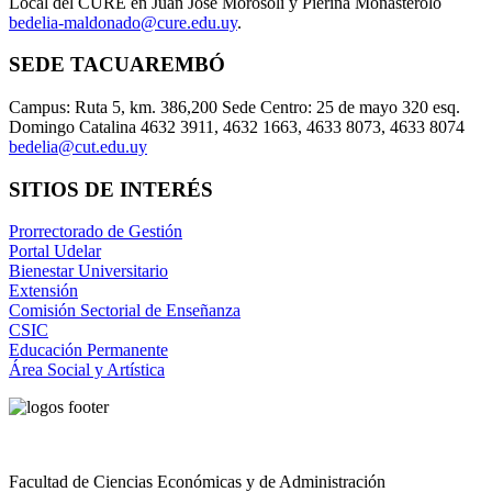
Local del CURE en Juan José Morosoli y Pierina Monasterolo
bedelia-maldonado@cure.edu.uy
.
SEDE TACUAREMBÓ
Campus: Ruta 5, km. 386,200 Sede Centro: 25 de mayo 320 esq.
Domingo Catalina 4632 3911, 4632 1663, 4633 8073, 4633 8074
bedelia@cut.edu.uy
SITIOS DE INTERÉS
Prorrectorado de Gestión
Portal Udelar
Bienestar Universitario
Extensión
Comisión Sectorial de Enseñanza
CSIC
Educación Permanente
Área Social y Artística
Facultad de Ciencias Económicas y de Administración