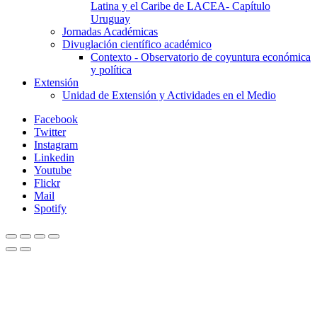
Latina y el Caribe de LACEA- Capítulo
Uruguay
Jornadas Académicas
Divuglación científico académico
Contexto - Observatorio de coyuntura económica
y política
Extensión
Unidad de Extensión y Actividades en el Medio
Facebook
Twitter
Instagram
Linkedin
Youtube
Flickr
Mail
Spotify