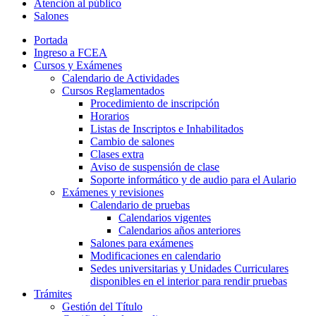
Atención al público
Salones
Portada
Ingreso a FCEA
Cursos y Exámenes
Calendario de Actividades
Cursos Reglamentados
Procedimiento de inscripción
Horarios
Listas de Inscriptos e Inhabilitados
Cambio de salones
Clases extra
Aviso de suspensión de clase
Soporte informático y de audio para el Aulario
Exámenes y revisiones
Calendario de pruebas
Calendarios vigentes
Calendarios años anteriores
Salones para exámenes
Modificaciones en calendario
Sedes universitarias y Unidades Curriculares
disponibles en el interior para rendir pruebas
Trámites
Gestión del Título