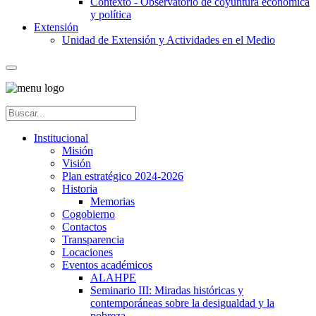
Contexto - Observatorio de coyuntura económica
y política
Extensión
Unidad de Extensión y Actividades en el Medio
Institucional
Misión
Visión
Plan estratégico 2024-2026
Historia
Memorias
Cogobierno
Contactos
Transparencia
Locaciones
Eventos académicos
ALAHPE
Seminario III: Miradas históricas y
contemporáneas sobre la desigualdad y la
pobreza