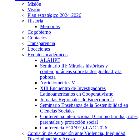
Misión
Visión
Plan estratégico 2024-2026
Historia
Memorias
Cogobierno
Contactos
Transparencia
Locaciones
Eventos académicos
ALAHPE
Seminario III: Miradas históricas y
contemporáneas sobre la desigualdad y la
pobreza
Agricliometrics V
XIII Encuentro de Investigadores
Latinoamericanos en Cooperativismo
Jornadas Regionales de Bioeconomía
Seminario Enseñanza de la Sostenibilidad en
Ciencias Sociales
Conferencia internacional | Cambio familiar, roles
parentales y protección social
Conferencia ECINEQ-LAC 2026
Comisión de Actuación ante Violencia, Inequidad,
Discriminación y Acoso