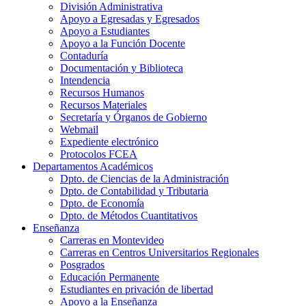
División Administrativa
Apoyo a Egresadas y Egresados
Apoyo a Estudiantes
Apoyo a la Función Docente
Contaduría
Documentación y Biblioteca
Intendencia
Recursos Humanos
Recursos Materiales
Secretaría y Órganos de Gobierno
Webmail
Expediente electrónico
Protocolos FCEA
Departamentos Académicos
Dpto. de Ciencias de la Administración
Dpto. de Contabilidad y Tributaria
Dpto. de Economía
Dpto. de Métodos Cuantitativos
Enseñanza
Carreras en Montevideo
Carreras en Centros Universitarios Regionales
Posgrados
Educación Permanente
Estudiantes en privación de libertad
Apoyo a la Enseñanza