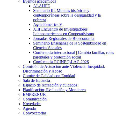
Eventos académicos
ALAHPE
Seminario III: Miradas históricas y
contemporáneas sobre la desigualdad y la
pobreza
Agricliometrics V
XIII Encuentro de Investigadores
Latinoamericanos en Cooperativismo
Jornadas Regionales de Bioeconomía
Seminario Enseñanza de la Sostenibilidad en
Ciencias Sociales
Conferencia internacional | Cambio familiar, roles
parentales y protección social
Conferencia ECINEQ-LAC 2026
Comisión de Actuación ante Violencia, Inequidad,
Discriminación y Acoso
Comité de Calidad con Equidad
Sala de lactancia
Espacio de recreación y cuidados
Planificación, Evaluación y Monitoreo
EMPRENUR
Comunicación
Novedades
Agenda
Convocatorias