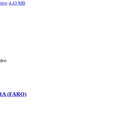
hivo
4.43 MB
ideo
RA (FARO)