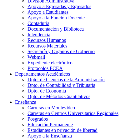
División Administrativa
Apoyo a Egresadas y Egresados
Apoyo a Estudiantes
Apoyo a la Función Docente
Contaduría
Documentación y Biblioteca
Intendencia
Recursos Humanos
Recursos Materiales
Secretaría y Órganos de Gobierno
Webmail
Expediente electrónico
Protocolos FCEA
Departamentos Académicos
Dpto. de Ciencias de la Administración
Dpto. de Contabilidad y Tributaria
Dpto. de Economía
Dpto. de Métodos Cuantitativos
Enseñanza
Carreras en Montevideo
Carreras en Centros Universitarios Regionales
Posgrados
Educación Permanente
Estudiantes en privación de libertad
Apoyo a la Enseñanza