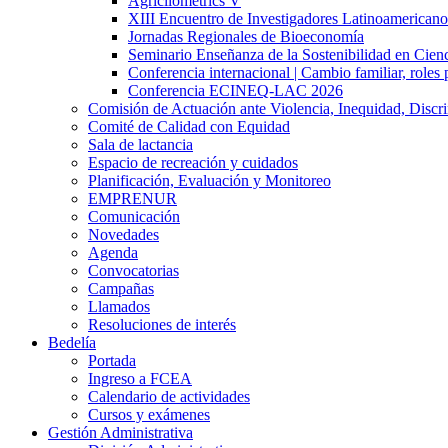
Agricliometrics V
XIII Encuentro de Investigadores Latinoamerican
Jornadas Regionales de Bioeconomía
Seminario Enseñanza de la Sostenibilidad en Cienc
Conferencia internacional | Cambio familiar, roles 
Conferencia ECINEQ-LAC 2026
Comisión de Actuación ante Violencia, Inequidad, Discr
Comité de Calidad con Equidad
Sala de lactancia
Espacio de recreación y cuidados
Planificación, Evaluación y Monitoreo
EMPRENUR
Comunicación
Novedades
Agenda
Convocatorias
Campañas
Llamados
Resoluciones de interés
Bedelía
Portada
Ingreso a FCEA
Calendario de actividades
Cursos y exámenes
Gestión Administrativa