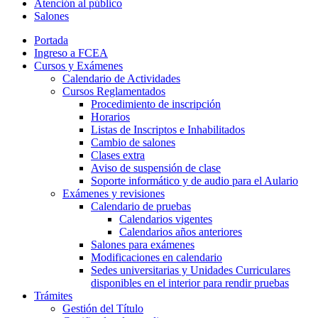
Atención al público
Salones
Portada
Ingreso a FCEA
Cursos y Exámenes
Calendario de Actividades
Cursos Reglamentados
Procedimiento de inscripción
Horarios
Listas de Inscriptos e Inhabilitados
Cambio de salones
Clases extra
Aviso de suspensión de clase
Soporte informático y de audio para el Aulario
Exámenes y revisiones
Calendario de pruebas
Calendarios vigentes
Calendarios años anteriores
Salones para exámenes
Modificaciones en calendario
Sedes universitarias y Unidades Curriculares
disponibles en el interior para rendir pruebas
Trámites
Gestión del Título