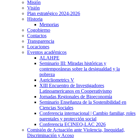
Misión
Visión
Plan estratégico 2024-2026
Historia
Memorias
Cogobierno
Contactos
Transparencia
Locaciones
Eventos académicos
ALAHPE
Seminario III: Miradas históricas y
contemporáneas sobre la desigualdad y la
pobreza
Agricliometrics V
XIII Encuentro de Investigadores
Latinoamericanos en Cooperativismo
Jornadas Regionales de Bioeconomía
Seminario Enseñanza de la Sostenibilidad en
Ciencias Sociales
Conferencia internacional | Cambio familiar, roles
parentales y protección social
Conferencia ECINEQ-LAC 2026
Comisión de Actuación ante Violencia, Inequidad,
Discriminación y Acoso