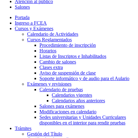
Atención al público
Salones
Portada
Ingreso a FCEA
Cursos y Exámenes
Calendario de Actividades
Cursos Reglamentados
Procedimiento de inscripción
Horarios
Listas de Inscriptos e Inhabilitados
Cambio de salones
Clases extra
Aviso de suspensión de clase
Soporte informático y de audio para el Aulario
Exámenes y revisiones
Calendario de pruebas
Calendarios vigentes
Calendarios años anteriores
Salones para exámenes
Modificaciones en calendario
Sedes universitarias y Unidades Curriculares
disponibles en el interior para rendir pruebas
Trámites
Gestión del Título