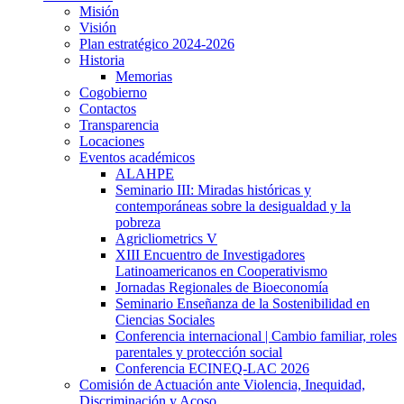
Misión
Visión
Plan estratégico 2024-2026
Historia
Memorias
Cogobierno
Contactos
Transparencia
Locaciones
Eventos académicos
ALAHPE
Seminario III: Miradas históricas y
contemporáneas sobre la desigualdad y la
pobreza
Agricliometrics V
XIII Encuentro de Investigadores
Latinoamericanos en Cooperativismo
Jornadas Regionales de Bioeconomía
Seminario Enseñanza de la Sostenibilidad en
Ciencias Sociales
Conferencia internacional | Cambio familiar, roles
parentales y protección social
Conferencia ECINEQ-LAC 2026
Comisión de Actuación ante Violencia, Inequidad,
Discriminación y Acoso