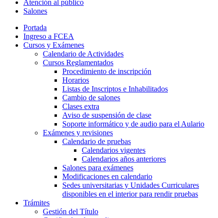
Atención al público
Salones
Portada
Ingreso a FCEA
Cursos y Exámenes
Calendario de Actividades
Cursos Reglamentados
Procedimiento de inscripción
Horarios
Listas de Inscriptos e Inhabilitados
Cambio de salones
Clases extra
Aviso de suspensión de clase
Soporte informático y de audio para el Aulario
Exámenes y revisiones
Calendario de pruebas
Calendarios vigentes
Calendarios años anteriores
Salones para exámenes
Modificaciones en calendario
Sedes universitarias y Unidades Curriculares
disponibles en el interior para rendir pruebas
Trámites
Gestión del Título