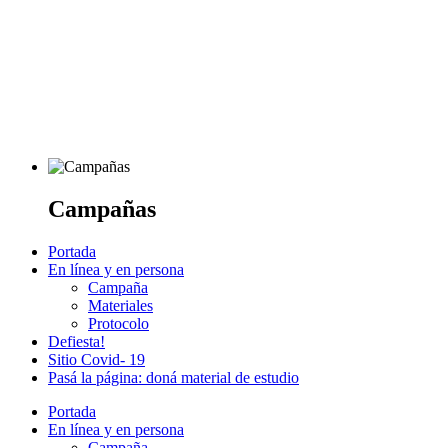
Campañas
Portada
En línea y en persona
Campaña
Materiales
Protocolo
Defiesta!
Sitio Covid- 19
Pasá la página: doná material de estudio
Portada
En línea y en persona
Campaña