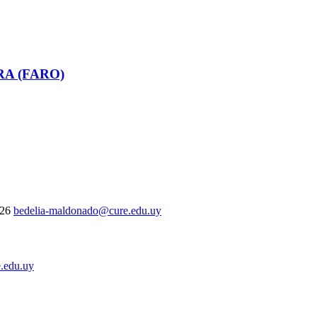
RA (FARO)
326
bedelia-maldonado@cure.edu.uy
.edu.uy