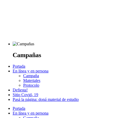
Campañas
Portada
En línea y en persona
Campaña
Materiales
Protocolo
Defiesta!
Sitio Covid- 19
Pasá la página: doná material de estudio
Portada
En línea y en persona
Campaña