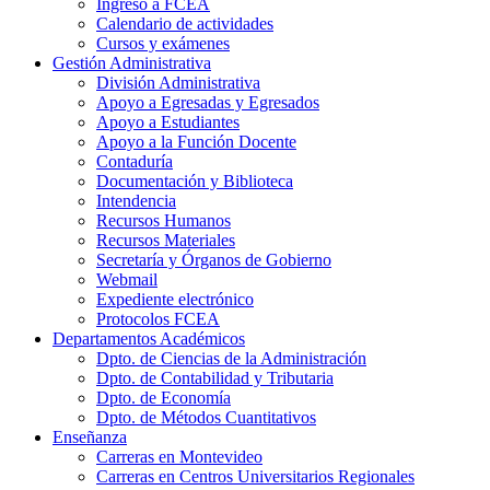
Ingreso a FCEA
Calendario de actividades
Cursos y exámenes
Gestión Administrativa
División Administrativa
Apoyo a Egresadas y Egresados
Apoyo a Estudiantes
Apoyo a la Función Docente
Contaduría
Documentación y Biblioteca
Intendencia
Recursos Humanos
Recursos Materiales
Secretaría y Órganos de Gobierno
Webmail
Expediente electrónico
Protocolos FCEA
Departamentos Académicos
Dpto. de Ciencias de la Administración
Dpto. de Contabilidad y Tributaria
Dpto. de Economía
Dpto. de Métodos Cuantitativos
Enseñanza
Carreras en Montevideo
Carreras en Centros Universitarios Regionales