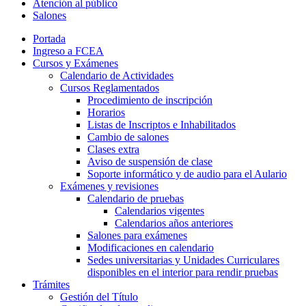
Atención al público
Salones
Portada
Ingreso a FCEA
Cursos y Exámenes
Calendario de Actividades
Cursos Reglamentados
Procedimiento de inscripción
Horarios
Listas de Inscriptos e Inhabilitados
Cambio de salones
Clases extra
Aviso de suspensión de clase
Soporte informático y de audio para el Aulario
Exámenes y revisiones
Calendario de pruebas
Calendarios vigentes
Calendarios años anteriores
Salones para exámenes
Modificaciones en calendario
Sedes universitarias y Unidades Curriculares
disponibles en el interior para rendir pruebas
Trámites
Gestión del Título