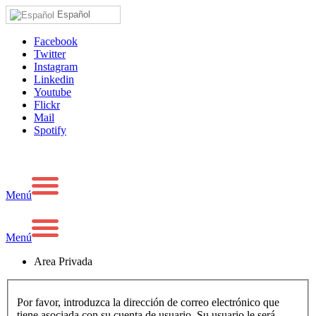
Español
Facebook
Twitter
Instagram
Linkedin
Youtube
Flickr
Mail
Spotify
Menú
Menú
Area Privada
Por favor, introduzca la dirección de correo electrónico que
tiene asociada con su cuenta de usuario. Su usuario le será