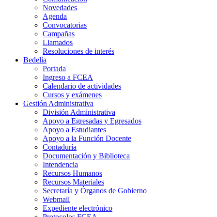
Novedades
Agenda
Convocatorias
Campañas
Llamados
Resoluciones de interés
Bedelía
Portada
Ingreso a FCEA
Calendario de actividades
Cursos y exámenes
Gestión Administrativa
División Administrativa
Apoyo a Egresadas y Egresados
Apoyo a Estudiantes
Apoyo a la Función Docente
Contaduría
Documentación y Biblioteca
Intendencia
Recursos Humanos
Recursos Materiales
Secretaría y Órganos de Gobierno
Webmail
Expediente electrónico
Protocolos FCEA