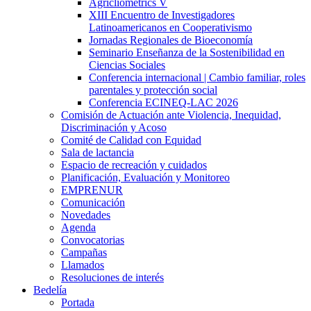
Agricliometrics V
XIII Encuentro de Investigadores
Latinoamericanos en Cooperativismo
Jornadas Regionales de Bioeconomía
Seminario Enseñanza de la Sostenibilidad en
Ciencias Sociales
Conferencia internacional | Cambio familiar, roles
parentales y protección social
Conferencia ECINEQ-LAC 2026
Comisión de Actuación ante Violencia, Inequidad,
Discriminación y Acoso
Comité de Calidad con Equidad
Sala de lactancia
Espacio de recreación y cuidados
Planificación, Evaluación y Monitoreo
EMPRENUR
Comunicación
Novedades
Agenda
Convocatorias
Campañas
Llamados
Resoluciones de interés
Bedelía
Portada