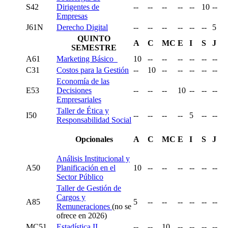
S42
Dirigentes de
--
--
--
--
--
10
--
Empresas
J61N
Derecho Digital
--
--
--
--
--
--
5
QUINTO
A
C
MC
E
I
S
J
SEMESTRE
A61
Marketing Básico
10
--
--
--
--
--
--
C31
Costos para la Gestión
--
10
--
--
--
--
--
Economía de las
E53
Decisiones
--
--
--
10
--
--
--
Empresariales
Taller de Ética y
I50
--
--
--
--
5
--
--
Responsabilidad Social
Opcionales
A
C
MC
E
I
S
J
Análisis Institucional y
A50
Planificación en el
10
--
--
--
--
--
--
Sector Público
Taller de Gestión de
Cargos y
A85
5
--
--
--
--
--
--
Remuneraciones
(no se
ofrece en 2026)
MC51
Estadística II
--
--
10
--
--
--
--