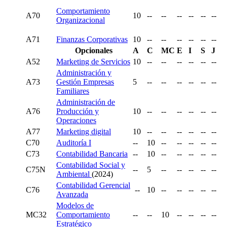
Comportamiento
A70
10
--
--
--
--
--
--
Organizacional
A71
Finanzas Corporativas
10
--
--
--
--
--
--
Opcionales
A
C
MC
E
I
S
J
A52
Marketing de Servicios
10
--
--
--
--
--
--
Administración y
A73
Gestión Empresas
5
--
--
--
--
--
--
Familiares
Administración de
A76
Producción y
10
--
--
--
--
--
--
Operaciones
A77
Marketing digital
10
--
--
--
--
--
--
C70
Auditoría I
--
10
--
--
--
--
--
C73
Contabilidad Bancaria
--
10
--
--
--
--
--
Contabilidad Social y
C75N
--
5
--
--
--
--
--
Ambiental
(2024)
Contabilidad Gerencial
C76
--
10
--
--
--
--
--
Avanzada
Modelos de
MC32
Comportamiento
--
--
10
--
--
--
--
Estratégico