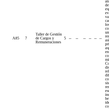
an
de
es
ev
va
ca
lo
co
un
Taller de Gestión
re
A85
7
de Cargos y
5
--
--
--
--
--
--
as
Remuneraciones
pr
as
en
co
mi
Co
di
re
di
co
si
re
es
in
be
id
co