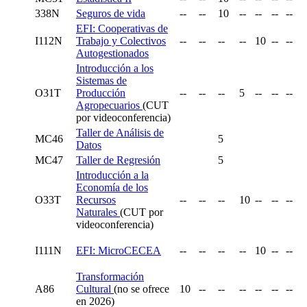
338N
Seguros de vida
--
--
10
--
--
--
--
EFI: Cooperativas de
I112N
Trabajo y Colectivos
--
--
--
--
10
--
--
Autogestionados
Introducción a los
Sistemas de
O31T
Producción
--
--
--
5
--
--
--
Agropecuarios
(CUT
por videoconferencia)
Taller de Análisis de
MC46
5
Datos
MC47
Taller de Regresión
5
Introducción a la
Economía de los
O33T
Recursos
--
--
--
10
--
--
--
Naturales
(CUT por
videoconferencia)
I111N
EFI: MicroCECEA
--
--
--
--
10
--
--
Transformación
A86
Cultural
(no se ofrece
10
--
--
--
--
--
--
en 2026)