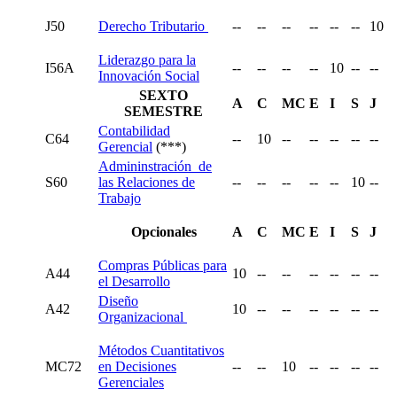
J50
Derecho Tributario
--
--
--
--
--
--
10
Liderazgo para la
I56A
--
--
--
--
10
--
--
Innovación Social
SEXTO
A
C
MC
E
I
S
J
SEMESTRE
Contabilidad
C64
--
10
--
--
--
--
--
Gerencial
(***)
Admininstración de
S60
las Relaciones de
--
--
--
--
--
10
--
Trabajo
Opcionales
A
C
MC
E
I
S
J
Compras Públicas para
A44
10
--
--
--
--
--
--
el Desarrollo
Diseño
A42
10
--
--
--
--
--
--
Organizacional
Métodos Cuantitativos
MC72
en Decisiones
--
--
10
--
--
--
--
Gerenciales