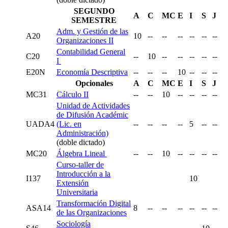
SEGUNDO
A
C
MC
E
I
S
J
SEMESTRE
Adm. y Gestión de las
A20
10
--
--
--
--
--
--
Organizaciones II
Contabilidad General
C20
--
10
--
--
--
--
--
I
E20N
Economía Descriptiva
--
--
--
10
--
--
--
Opcionales
A
C
MC
E
I
S
J
MC31
Cálculo II
--
--
10
--
--
--
--
Unidad de Actividades
de Difusión Académic
UADA4
(Lic. en
--
--
--
--
5
--
--
Administración)
(doble dictado)
MC20
Álgebra Lineal
--
--
10
--
--
--
--
Curso-taller de
Introducción a la
I137
10
Extensión
Universitaria
Transformación Digital
ASA14
8
--
--
--
--
--
--
de las Organizaciones
Sociología