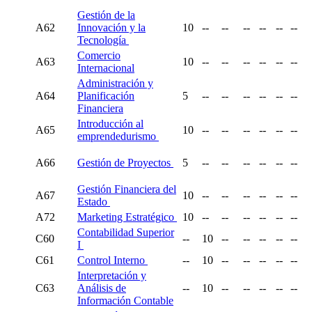
Gestión de la
A62
Innovación
y la
10
--
--
--
--
--
--
Tecnología
Comercio
A63
10
--
--
--
--
--
--
Internacional
Administración y
A64
Planificación
5
--
--
--
--
--
--
Financiera
Introducción al
A65
10
--
--
--
--
--
--
emprendedurismo
A66
Gestión de Proyectos
5
--
--
--
--
--
--
Gestión Financiera del
A67
10
--
--
--
--
--
--
Estado
A72
Marketing Estratégico
10
--
--
--
--
--
--
Contabilidad Superior
C60
--
10
--
--
--
--
--
I
C61
Control Interno
--
10
--
--
--
--
--
Interpretación y
C63
Análisis de
--
10
--
--
--
--
--
Información Contable