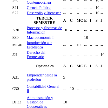
S46
--
--
--
--
--
10
--
Contemporánea
S21
Ciencia Política
--
--
--
--
--
10
--
S22
Desarrollo y Bienestar
--
--
--
--
--
10
--
TERCER
A
C
MC
E
I
S
J
SEMESTRE
Procesos y Sistemas de
A30
10
--
--
--
--
--
--
Información
E30
Macroeconomía I
--
--
--
10
--
--
--
Introducción a la
MC40
--
--
10
--
--
--
--
Estadística
Derecho del
J21
--
--
--
--
--
--
10
Empresario
Opcionales
A
C
MC
E
I
S
J
Emprender desde la
A31
5
--
--
--
--
--
--
profesión
Contabilidad General
C30
--
10
--
--
--
--
--
II
Administración y
DF33
Gestión de
10
Cooperativas