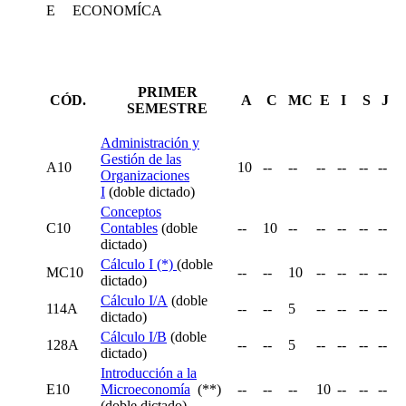
E
ECONOMÍCA
PRIMER
CÓD.
A
C
MC
E
I
S
J
SEMESTRE
Administración y
Gestión de las
A10
10
--
--
--
--
--
--
Organizaciones
I
(doble dictado)
Conceptos
C10
Contables
(doble
--
10
--
--
--
--
--
dictado)
Cálculo I (*)
(doble
MC10
--
--
10
--
--
--
--
dictado)
Cálculo I/A
(doble
114A
--
--
5
--
--
--
--
dictado)
Cálculo I/B
(doble
128A
--
--
5
--
--
--
--
dictado)
Introducción a la
E10
Microeconomía
(**)
--
--
--
10
--
--
--
(doble dictado)