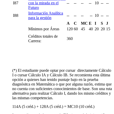
I87
con la mirada en el
--
--
--
--
10
--
--
Futuro
Información Analítica
I88
--
--
--
--
10
--
--
para la gestión
A
C
MC
E
I
S
J
Mínimos por Áreas
120
60
45
40
20
20
15
Créditos totales de
360
Carrera:
(*) El estudiante puede optar por cursar directamente Cálculo
I o cursar Cálculo IA y Cálculo IB. Se recomienta esta última
opción a quienes han tenido puntaje bajo en la prueba
diagnósitca en Matemática o que por alguna razón, estima que
no cuenta con suficientes conocimientos de base. Son una ruta
alternativa para realizar Cálculo I, dando los mismo créditos y
las mismas competencias.
114A (5 créd.) + 128A (5 créd.) = MC10 (10 créd.)