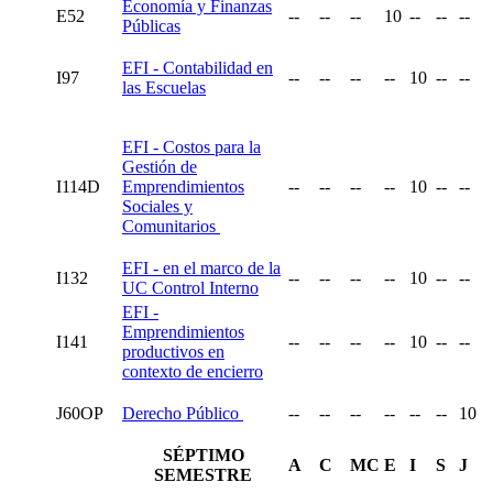
Economía y Finanzas
E52
--
--
--
10
--
--
--
Públicas
EFI - Contabilidad en
I97
--
--
--
--
10
--
--
las Escuelas
EFI - Costos para la
Gestión de
I114D
Emprendimientos
--
--
--
--
10
--
--
Sociales y
Comunitarios
EFI - en el marco de la
I132
--
--
--
--
10
--
--
UC Control Interno
EFI -
Emprendimientos
I141
--
--
--
--
10
--
--
productivos en
contexto de encierro
J60OP
Derecho Público
--
--
--
--
--
--
10
SÉPTIMO
A
C
MC
E
I
S
J
SEMESTRE