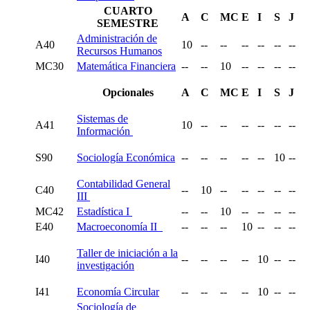
CUARTO
A
C
MC
E
I
S
J
SEMESTRE
Administración de
A40
10
--
--
--
--
--
--
Recursos Humanos
MC30
Matemática Financiera
--
--
10
--
--
--
--
Opcionales
A
C
MC
E
I
S
J
Sistemas de
A41
10
--
--
--
--
--
--
Información
S90
Sociología Económica
--
--
--
--
--
10
--
Contabilidad General
C40
--
10
--
--
--
--
--
III
MC42
Estadística I
--
--
10
--
--
--
--
E40
Macroeconomía II
--
--
--
10
--
--
--
Taller de iniciación a la
I40
--
--
--
--
10
--
--
investigación
I41
Economía Circular
--
--
--
--
10
--
--
Sociología de