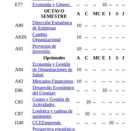
E77
Economía y Género
--
--
--
10
--
--
--
OCTAVO
A
C
MC
E
I
S
J
SEMESTRE
Dirección Estratégica
A80
10
--
--
--
--
--
--
de Empresas
Cambio
A83N
10
--
--
--
--
--
--
Organizacional
Proyectos de
A81
10
--
--
--
--
--
--
Inversión
Opcionales
A
C
MC
E
I
S
J
Economía y Gestión
A84
de Organizaciones de
10
--
--
--
--
--
--
Salud
A82
Mercados Financieros
10
--
--
--
--
--
--
Desarrollo Económico
E86
--
--
--
10
--
--
--
del Uruguay
Costos y Gestión de
C83
--
10
--
--
--
--
--
Actividades
Logística y cadena de
C87
--
10
--
--
--
--
--
suministro
I140
CCEEmprende
--
--
--
--
10
--
--
Prospectiva estratégica: