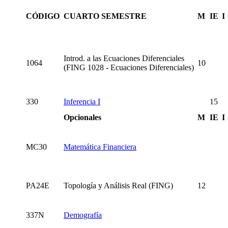
CÓDIGO
CUARTO SEMESTRE
M
IE
I
Introd. a las Ecuaciones Diferenciales
1064
10
(FING 1028 - Ecuaciones Diferenciales)
330
Inferencia I
15
Opcionales
M
IE
I
MC30
Matemática Financiera
PA24E
Topología y Análisis Real (FING)
12
337N
Demografía