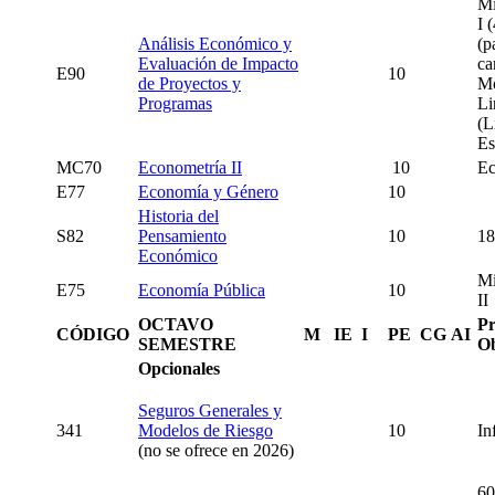
Mi
I 
Análisis Económico y
(p
Evaluación de Impacto
ca
E90
10
de Proyectos y
Mo
Programas
Li
(L
Es
MC70
Econometría II
10
Ec
E77
Economía y Género
10
Historia del
S82
Pensamiento
10
18
Económico
Mi
E75
Economía Pública
10
II
OCTAVO
Pr
CÓDIGO
M
IE
I
PE
CG
AI
SEMESTRE
Ob
Opcionales
Seguros Generales y
341
Modelos de Riesgo
10
In
(no se ofrece en 2026)
60