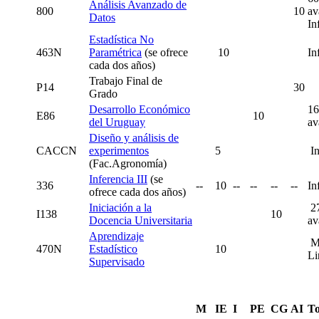
Análisis Avanzado de
800
10
av
Datos
In
Estadística No
463N
Paramétrica
(se ofrece
10
In
cada dos años)
Trabajo Final de
P14
30
Grado
Desarrollo Económico
16
E86
10
del Uruguay
av
Diseño y análisis de
CACCN
experimentos
5
In
(Fac.Agronomía)
Inferencia III
(se
336
--
10
--
--
--
--
In
ofrece cada dos años)
Iniciación a la
27
I138
10
Docencia Universitaria
av
Aprendizaje
M
470N
Estadístico
10
Li
Supervisado
M
IE
I
PE
CG
AI
To