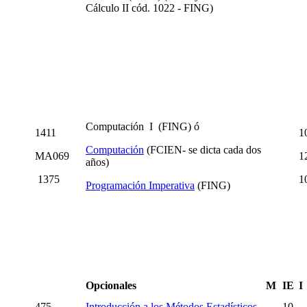
Cálculo II cód. 1022 - FING)
Computación I (FING) ó
1411
1
Computación
(FCIEN- se dicta cada dos
MA069
1
años)
1375
1
Programación Imperativa
(FING)
Opcionales
M
IE
I
475
Introducción a los Métodos Estadísticos
10