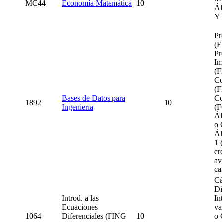
MC44
Economía Matemática
10
Ál
Y 
Pr
(F
Pr
Im
(F
Co
(F
Bases de Datos para
Co
1892
10
Ingeniería
(F
Ál
o 
Ál
1 
cr
av
ca
Cá
Di
Introd. a las
In
Ecuaciones
va
1064
Diferenciales (FING
10
o 