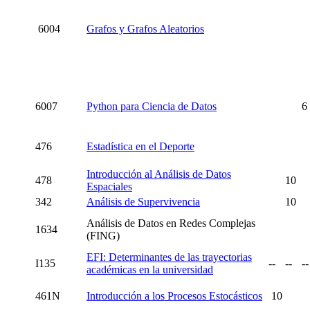
6004
Grafos y Grafos Aleatorios
6007
Python para Ciencia de Datos
6
476
Estadística en el Deporte
Introducción al Análisis de Datos
478
10
Espaciales
342
Análisis de Supervivencia
10
Análisis de Datos en Redes Complejas
1634
(FING)
EFI: Determinantes de las trayectorias
I135
--
--
--
académicas en la universidad
461N
Introducción a los Procesos Estocásticos
10