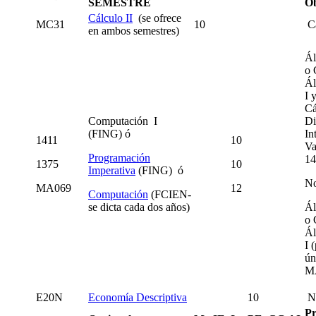
SEMESTRE
Ob
Cálculo II
(se ofrece
MC31
10
Cá
en ambos semestres)
Ál
o 
Ál
I 
Cá
Computación I
Di
(FING) ó
In
1411
10
Va
Programación
14
1375
10
Imperativa
(FING) ó
No
MA069
12
Computación
(FCIEN-
se dicta cada dos años)
Ál
o 
Ál
I 
ún
M
E20N
Economía Descriptiva
10
No
Pr