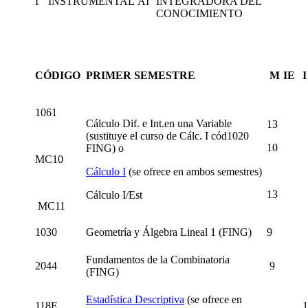
I
INSTRUMENTAL
AI
INTEGRADORA DEL
CONOCIMIENTO
CÓDIGO
PRIMER SEMESTRE
M
IE
1061
Cálculo Dif. e Int.en una Variable
13
(sustituye el curso de Cálc. I cód1020
10
FING) o
MC10
Cálculo I
(se ofrece en ambos semestres)
13
Cálculo I/Est
MC11
1030
Geometría y Álgebra Lineal 1 (FING)
9
Fundamentos de la Combinatoria
2044
9
(FING)
Estadística Descriptiva
(se ofrece en
118E
1