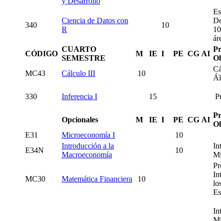
y Desarrollo
Es
Ciencia de Datos con
De
340
10
R
10
ár
CUARTO
Pr
CÓDIGO
M
IE
I
PE
CG
AI
SEMESTRE
Ob
Cá
MC43
Cálculo III
10
Ál
330
Inferencia I
15
Pr
Pr
Opcionales
M
IE
I
PE
CG
AI
Ob
E31
Microeconomía I
10
Introducción a la
In
E34N
10
Macroeconomía
Mi
Pr
In
MC30
Matemática Financiera
10
lo
Es
In
Mi