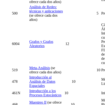
ofrece cada dos años)
Análisis de Redes:
técnicas y aplicaciones
500
5
Pr
(se ofrece cada dos
años)
Cá
Ál
In
cu
Grafos y Grafos
Pr
6004
12
Aleatorios
Es
FI
de
de
cu
Meta-Análisis
(se
519
10
Pr
ofrece cada dos años)
Introducción al
Mo
478
Análisis de Datos
10
Li
Espaciales
I
ntroducción a los
461N
10
In
Procesos
Estocá
sticos
Mu
Muestreo II
(se ofrece
468
10
Pl