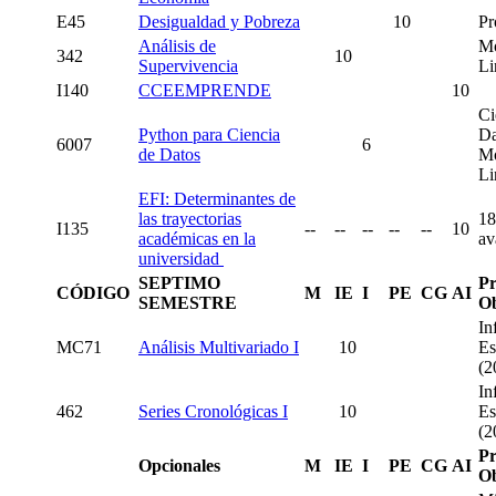
E45
Desigualdad y Pobreza
10
Pr
Análisis de
Mo
342
10
Supervivencia
Li
I140
CCEEMPRENDE
10
Ci
Python para Ciencia
Da
6007
6
de Datos
Mo
Li
EFI: Determinantes de
las trayectorias
18
I135
--
--
--
--
--
10
académicas en la
av
universidad
SEPTIMO
Pr
CÓDIGO
M
IE
I
PE
CG
AI
SEMESTRE
Ob
In
MC71
Análisis Multivariado I
10
Es
(2
In
462
Series Cronológicas I
10
Es
(2
Pr
Opcionales
M
IE
I
PE
CG
AI
Ob