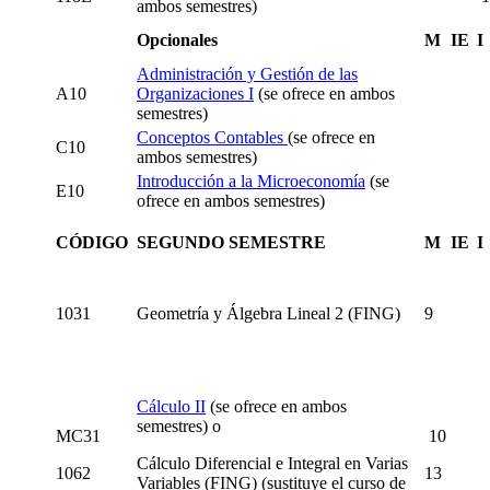
ambos semestres)
Opcionales
M
IE
I
Administración y Gestión de las
A10
Organizaciones I
(se ofrece en ambos
semestres)
Conceptos Contables
(se ofrece en
C10
ambos semestres)
Introducción a la Microeconomía
(se
E10
ofrece en ambos semestres)
CÓDIGO
SEGUNDO SEMESTRE
M
IE
I
1031
Geometría y Álgebra Lineal 2 (FING)
9
Cálculo II
(se ofrece en ambos
semestres)
o
MC31
10
Cálculo Diferencial e Integral en Varias
1062
13
Variables (FING) (sustituye el curso de