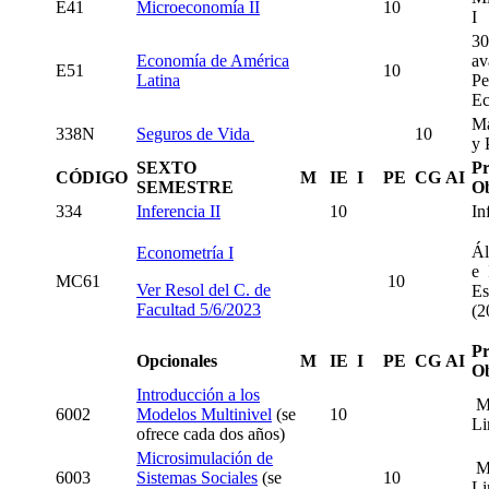
E41
Microeconomía II
10
I
30
Economía de América
av
E51
10
Latina
Pe
Ec
Ma
338N
Seguros de Vida
10
y 
SEXTO
Pr
CÓDIGO
M
IE
I
PE
CG
AI
SEMESTRE
Ob
334
Inferencia II
10
In
Ál
Econometría I
e 
MC61
10
Ver Resol del C. de
Es
Facultad 5/6/2023
(2
Pr
Opcionales
M
IE
I
PE
CG
AI
Ob
Introducción a los
M
6002
Modelos Multinivel
(se
10
Li
ofrece cada dos años)
Microsimulación de
M
6003
Sistemas Sociales
(se
10
Li