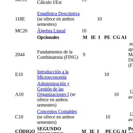
Cálculo I/Est
Estadística Descriptiva
118E
(se ofrece en ambos
10
semestres)
MC20
Álgebra Lineal
10
Opcionales
M
IE
I
PE
CG
AI
no
ap
Fundamentos de la
2044
9
Ma
Combinatoria (FING)
Di
(F
Introducción a la
E10
10
Microeconomía
Administración y
Gestión de las
12
A10
Organizaciones I
(se
10
av
ofrece en ambos
semestres)
Conceptos Contables
12
C10
(se ofrece en ambos
10
av
semestres)
SEGUNDO
Pr
CÓDIGO
M
IE
I
PE
CG
AI