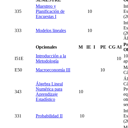
Muestreo
y
In
335
Planificación
de
10
Es
Encuestas I
(2
In
Es
333
Modelos lineales
10
(2
Ál
Pr
Opcionales
M
IE
I
PE
CG
AI
Ob
Introducción a la
10
I51E
10
Metodología
ap
Ma
E50
Macroeconomía III
10
Cá
Ál
Álgebra Lineal
Cá
Numérica para
Pr
343
10
Aprendizaje
eq
Estadístico
ot
se
In
331
Probabilidad II
10
Es
(2
Mi