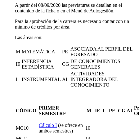
A partir del 08/09/2020 las previaturas se detallan en el
contenido de la ficha o en el Menú de Autogestión.
Para la aprobación de la carrera es necesario contar con un
mínimo de créditos por área.
Las áreas son:
ASOCIADA AL PERFIL DEL
M
MATEMÁTICA
PE
EGRESADO
INFERENCIA
DE CONOCIMIENTOS
IE
CG
ESTADÍSTICA
GENERALES
ACTIVIDADES
I
INSTRUMENTAL
AI
INTEGRADORA DEL
CONOCIMIENTO
PRIMER
Pr
CÓDIGO
M
IE
I
PE
CG
AI
SEMESTRE
Ob
Cálculo I
(se ofrece en
MC10
10
ambos semestres)
MC11
13