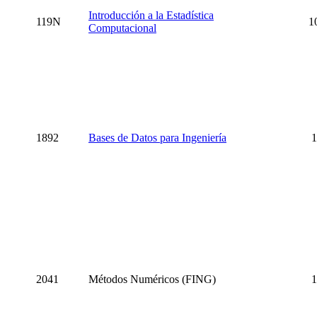
Introducción a la
Estadística
119N
1
Computacional
1892
Bases de Datos para Ingeniería
1
2041
Métodos Numéricos (FING)
1