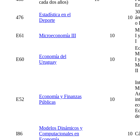
cada dos años)
En
30
Estadística en el
476
10
ár
Deporte
o 
Mi
E61
Microeconomía III
10
I 
I
Ec
Mi
Economía del
E60
10
I 
Uruguay
Ma
II
Int
Mi
An
Economía y Finanzas
E52
10
in
Públicas
ec
Ec
de
Modelos Dinámicos y
I86
Computacionales en
10
Cá
Economía