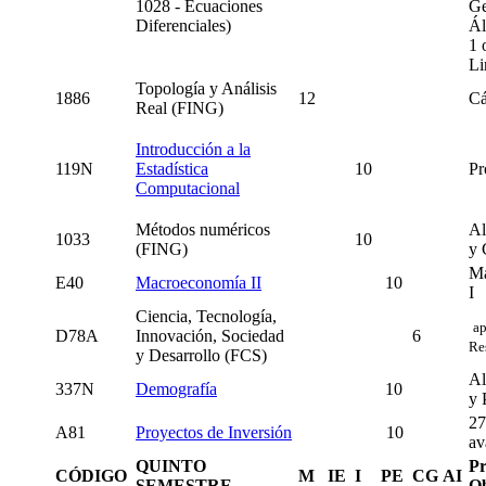
1028 - Ecuaciones
Ge
Diferenciales)
Ál
1 
Li
Topología y Análisis
1886
12
Cá
Real (FING)
Introducción a la
119N
Estadística
10
Pr
Computacional
Métodos numéricos
Al
1033
10
(FING)
y 
Ma
E40
Macroeconomía II
10
I
Ciencia, Tecnología,
ap
D78A
Innovación, Sociedad
6
Re
y Desarrollo (FCS)
Al
337N
Demografía
10
y 
27
A81
Proyectos de Inversión
10
av
QUINTO
Pr
CÓDIGO
M
IE
I
PE
CG
AI
SEMESTRE
Ob