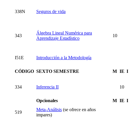
338N
Seguros de vida
Álgebra Lineal Numérica para
343
10
Aprendizaje Estadístico
I51E
Introducción a la Metodología
CÓDIGO
SEXTO SEMESTRE
M
IE
I
334
Inferencia II
10
Opcionales
M
IE
I
Meta-Análisis
(se ofrece en años
519
impares)