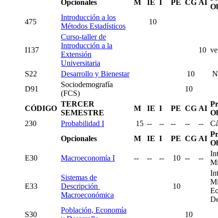
Opcionales
M
IE
I
PE
CG
AI
Ob
Introducción a los
475
10
Métodos Estadísticos
Curso-taller de
Introducción a la
I137
10
ve
Extensión
Universitaria
S22
Desarrollo y Bienestar
10
No
Sociodemografía
D91
10
(FCS)
TERCER
Pr
CÓDIGO
M
IE
I
PE
CG
AI
SEMESTRE
Ob
230
Probabilidad I
15
--
--
--
--
--
Cá
Pr
Opcionales
M
IE
I
PE
CG
AI
Ob
In
E30
Macroeconomía I
--
--
--
10
--
--
Mi
In
Sistemas de
Mi
E33
Descripción
10
Ec
Macroeconómica
De
Población, Economía
S30
10