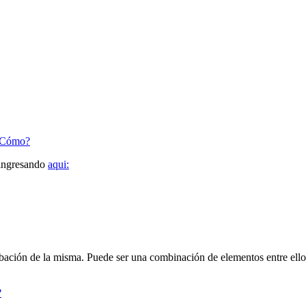
 ¿Cómo?
 ingresando
aqui:
obación de la misma. Puede ser una combinación de elementos entre ellos;
?