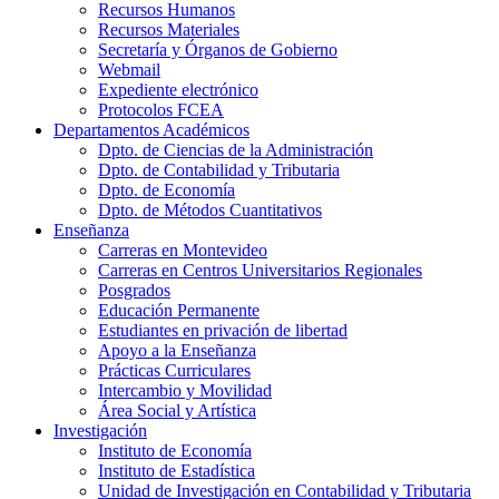
Recursos Humanos
Recursos Materiales
Secretaría y Órganos de Gobierno
Webmail
Expediente electrónico
Protocolos FCEA
Departamentos Académicos
Dpto. de Ciencias de la Administración
Dpto. de Contabilidad y Tributaria
Dpto. de Economía
Dpto. de Métodos Cuantitativos
Enseñanza
Carreras en Montevideo
Carreras en Centros Universitarios Regionales
Posgrados
Educación Permanente
Estudiantes en privación de libertad
Apoyo a la Enseñanza
Prácticas Curriculares
Intercambio y Movilidad
Área Social y Artística
Investigación
Instituto de Economía
Instituto de Estadística
Unidad de Investigación en Contabilidad y Tributaria