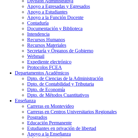
División Administrativa
Apoyo a Egresadas y Egresados
Apoyo a Estudiantes
Apoyo a la Función Docente
Contaduría
Documentación y Biblioteca
Intendencia
Recursos Humanos
Recursos Materiales
Secretaría y Órganos de Gobierno
Webmail
Expediente electrónico
Protocolos FCEA
Departamentos Académicos
Dpto. de Ciencias de la Administración
Dpto. de Contabilidad y Tributaria
Dpto. de Economía
Dpto. de Métodos Cuantitativos
Enseñanza
Carreras en Montevideo
Carreras en Centros Universitarios Regionales
Posgrados
Educación Permanente
Estudiantes en privación de libertad
Apoyo a la Enseñanza