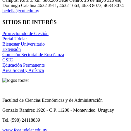
Campus: Ruta 5, km. 386,200 Sede Centro: 25 de mayo 320 esq.
Domingo Catalina 4632 3911, 4632 1663, 4633 8073, 4633 8074
bedelia@cut.edu.uy
SITIOS DE INTERÉS
Prorrectorado de Gestión
Portal Udelar
Bienestar Universitario
Extensión
Comisión Sectorial de Enseñanza
CSIC
Educación Permanente
Área Social y Artística
Facultad de Ciencias Económicas y de Administración
Gonzalo Ramirez 1926 - C.P. 11200 - Montevideo, Uruguay
Tel. (598) 24118839
www.fcea.udelar.edu.uy