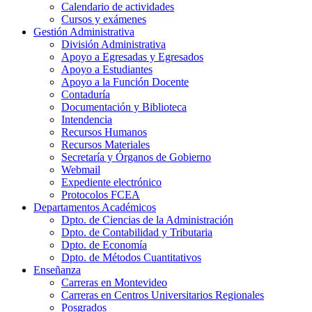
Calendario de actividades
Cursos y exámenes
Gestión Administrativa
División Administrativa
Apoyo a Egresadas y Egresados
Apoyo a Estudiantes
Apoyo a la Función Docente
Contaduría
Documentación y Biblioteca
Intendencia
Recursos Humanos
Recursos Materiales
Secretaría y Órganos de Gobierno
Webmail
Expediente electrónico
Protocolos FCEA
Departamentos Académicos
Dpto. de Ciencias de la Administración
Dpto. de Contabilidad y Tributaria
Dpto. de Economía
Dpto. de Métodos Cuantitativos
Enseñanza
Carreras en Montevideo
Carreras en Centros Universitarios Regionales
Posgrados