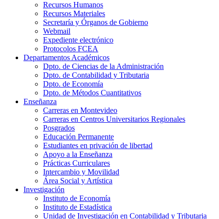
Recursos Humanos
Recursos Materiales
Secretaría y Órganos de Gobierno
Webmail
Expediente electrónico
Protocolos FCEA
Departamentos Académicos
Dpto. de Ciencias de la Administración
Dpto. de Contabilidad y Tributaria
Dpto. de Economía
Dpto. de Métodos Cuantitativos
Enseñanza
Carreras en Montevideo
Carreras en Centros Universitarios Regionales
Posgrados
Educación Permanente
Estudiantes en privación de libertad
Apoyo a la Enseñanza
Prácticas Curriculares
Intercambio y Movilidad
Área Social y Artística
Investigación
Instituto de Economía
Instituto de Estadística
Unidad de Investigación en Contabilidad y Tributaria