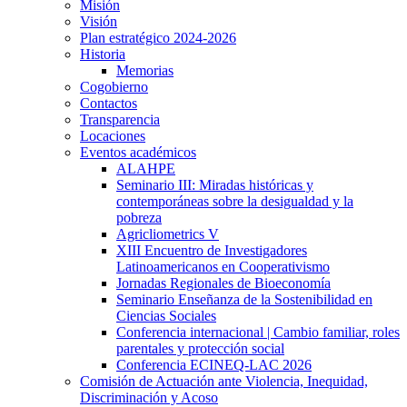
Misión
Visión
Plan estratégico 2024-2026
Historia
Memorias
Cogobierno
Contactos
Transparencia
Locaciones
Eventos académicos
ALAHPE
Seminario III: Miradas históricas y
contemporáneas sobre la desigualdad y la
pobreza
Agricliometrics V
XIII Encuentro de Investigadores
Latinoamericanos en Cooperativismo
Jornadas Regionales de Bioeconomía
Seminario Enseñanza de la Sostenibilidad en
Ciencias Sociales
Conferencia internacional | Cambio familiar, roles
parentales y protección social
Conferencia ECINEQ-LAC 2026
Comisión de Actuación ante Violencia, Inequidad,
Discriminación y Acoso