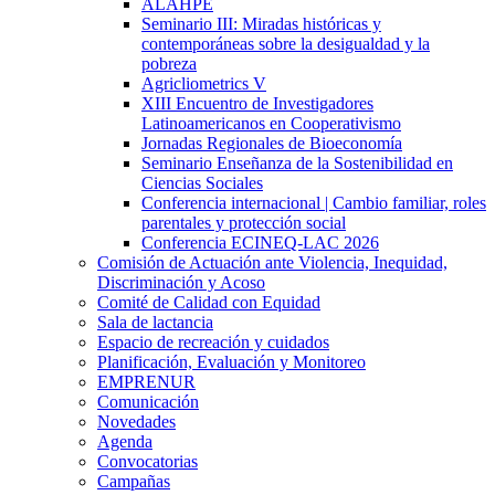
ALAHPE
Seminario III: Miradas históricas y
contemporáneas sobre la desigualdad y la
pobreza
Agricliometrics V
XIII Encuentro de Investigadores
Latinoamericanos en Cooperativismo
Jornadas Regionales de Bioeconomía
Seminario Enseñanza de la Sostenibilidad en
Ciencias Sociales
Conferencia internacional | Cambio familiar, roles
parentales y protección social
Conferencia ECINEQ-LAC 2026
Comisión de Actuación ante Violencia, Inequidad,
Discriminación y Acoso
Comité de Calidad con Equidad
Sala de lactancia
Espacio de recreación y cuidados
Planificación, Evaluación y Monitoreo
EMPRENUR
Comunicación
Novedades
Agenda
Convocatorias
Campañas