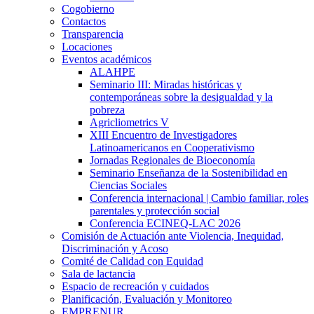
Cogobierno
Contactos
Transparencia
Locaciones
Eventos académicos
ALAHPE
Seminario III: Miradas históricas y
contemporáneas sobre la desigualdad y la
pobreza
Agricliometrics V
XIII Encuentro de Investigadores
Latinoamericanos en Cooperativismo
Jornadas Regionales de Bioeconomía
Seminario Enseñanza de la Sostenibilidad en
Ciencias Sociales
Conferencia internacional | Cambio familiar, roles
parentales y protección social
Conferencia ECINEQ-LAC 2026
Comisión de Actuación ante Violencia, Inequidad,
Discriminación y Acoso
Comité de Calidad con Equidad
Sala de lactancia
Espacio de recreación y cuidados
Planificación, Evaluación y Monitoreo
EMPRENUR