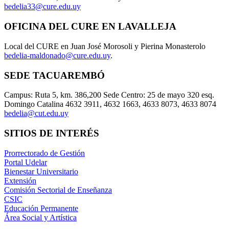
bedelia33@cure.edu.uy
OFICINA DEL CURE EN LAVALLEJA
Local del CURE en Juan José Morosoli y Pierina Monasterolo
bedelia-maldonado@cure.edu.uy
.
SEDE TACUAREMBÓ
Campus: Ruta 5, km. 386,200 Sede Centro: 25 de mayo 320 esq.
Domingo Catalina 4632 3911, 4632 1663, 4633 8073, 4633 8074
bedelia@cut.edu.uy
SITIOS DE INTERÉS
Prorrectorado de Gestión
Portal Udelar
Bienestar Universitario
Extensión
Comisión Sectorial de Enseñanza
CSIC
Educación Permanente
Área Social y Artística