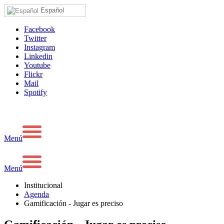
Español
Facebook
Twitter
Instagram
Linkedin
Youtube
Flickr
Mail
Spotify
Menú
Menú
Institucional
Agenda
Gamificación - Jugar es preciso