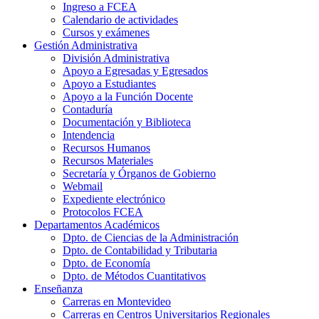
Ingreso a FCEA
Calendario de actividades
Cursos y exámenes
Gestión Administrativa
División Administrativa
Apoyo a Egresadas y Egresados
Apoyo a Estudiantes
Apoyo a la Función Docente
Contaduría
Documentación y Biblioteca
Intendencia
Recursos Humanos
Recursos Materiales
Secretaría y Órganos de Gobierno
Webmail
Expediente electrónico
Protocolos FCEA
Departamentos Académicos
Dpto. de Ciencias de la Administración
Dpto. de Contabilidad y Tributaria
Dpto. de Economía
Dpto. de Métodos Cuantitativos
Enseñanza
Carreras en Montevideo
Carreras en Centros Universitarios Regionales