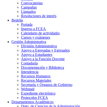
Convocatorias
Campañas
Llamados
Resoluciones de interés
Bedelía
Portada
Ingreso a FCEA
Calendario de actividades
Cursos y exámenes
Gestión Administrativa
División Administrativa
Apoyo a Egresadas y Egresados
Apoyo a Estudiantes
Apoyo a la Función Docente
Contaduría
Documentación y Biblioteca
Intendencia
Recursos Humanos
Recursos Materiales
Secretaría y Órganos de Gobierno
Webmail
Expediente electrónico
Protocolos FCEA
Departamentos Académicos
Dpto. de Ciencias de la Administración