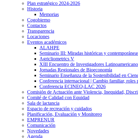
Plan estratégico 2024-2026
Historia
Memorias
Cogobierno
Contactos
Transparencia
Locaciones
Eventos académicos
ALAHPE
Seminario III: Miradas históricas y contemporáneas
Agricliometrics V
XIII Encuentro de Investigadores Latinoamerican
Jornadas Regionales de Bioeconomía
Seminario Enseñanza de la Sostenibilidad en Cienc
Conferencia internacional | Cambio familiar, roles 
Conferencia ECINEQ-LAC 2026
Comisión de Actuación ante Violencia, Inequidad, Discr
Comité de Calidad con Equidad
Sala de lactancia
Espacio de recreación y cuidados
Planificación, Evaluación y Monitoreo
EMPRENUR
Comunicación
Novedades
Agenda