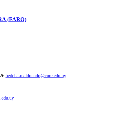
RA (FARO)
326
bedelia-maldonado@cure.edu.uy
.edu.uy