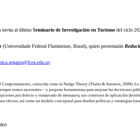
invita al último
Seminario de Investigación en Turismo
del ciclo 20
r
(Universidade Federal Fluminense, Brasil), quien presentarán
Reducie
nica.segarra@fcea.edu.uy
 del Comportamiento, conocida como la Nudge Theory (Thaler & Sunstein, 2008). L
pre somos racionales— y propone herramientas para mejorar las decisiones públicas
, opciones por defecto y enmarcado de mensajes), sus contextos de aplicación (hotele
s efectos, así como un modelo conceptual para diseñar políticas y estrategias basa
ideo