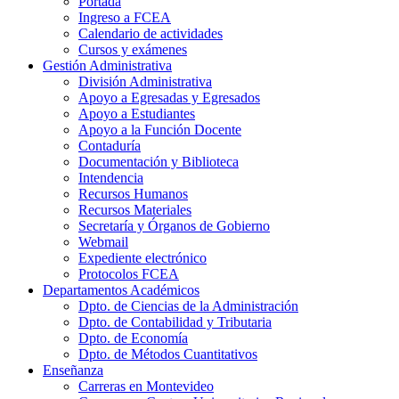
Portada
Ingreso a FCEA
Calendario de actividades
Cursos y exámenes
Gestión Administrativa
División Administrativa
Apoyo a Egresadas y Egresados
Apoyo a Estudiantes
Apoyo a la Función Docente
Contaduría
Documentación y Biblioteca
Intendencia
Recursos Humanos
Recursos Materiales
Secretaría y Órganos de Gobierno
Webmail
Expediente electrónico
Protocolos FCEA
Departamentos Académicos
Dpto. de Ciencias de la Administración
Dpto. de Contabilidad y Tributaria
Dpto. de Economía
Dpto. de Métodos Cuantitativos
Enseñanza
Carreras en Montevideo