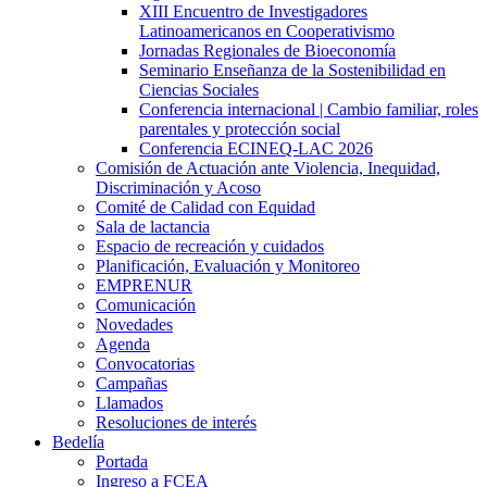
XIII Encuentro de Investigadores
Latinoamericanos en Cooperativismo
Jornadas Regionales de Bioeconomía
Seminario Enseñanza de la Sostenibilidad en
Ciencias Sociales
Conferencia internacional | Cambio familiar, roles
parentales y protección social
Conferencia ECINEQ-LAC 2026
Comisión de Actuación ante Violencia, Inequidad,
Discriminación y Acoso
Comité de Calidad con Equidad
Sala de lactancia
Espacio de recreación y cuidados
Planificación, Evaluación y Monitoreo
EMPRENUR
Comunicación
Novedades
Agenda
Convocatorias
Campañas
Llamados
Resoluciones de interés
Bedelía
Portada
Ingreso a FCEA