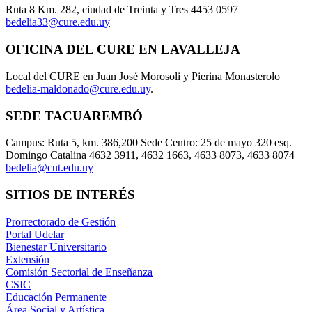
Ruta 8 Km. 282, ciudad de Treinta y Tres 4453 0597
bedelia33@cure.edu.uy
OFICINA DEL CURE EN LAVALLEJA
Local del CURE en Juan José Morosoli y Pierina Monasterolo
bedelia-maldonado@cure.edu.uy
.
SEDE TACUAREMBÓ
Campus: Ruta 5, km. 386,200 Sede Centro: 25 de mayo 320 esq.
Domingo Catalina 4632 3911, 4632 1663, 4633 8073, 4633 8074
bedelia@cut.edu.uy
SITIOS DE INTERÉS
Prorrectorado de Gestión
Portal Udelar
Bienestar Universitario
Extensión
Comisión Sectorial de Enseñanza
CSIC
Educación Permanente
Área Social y Artística