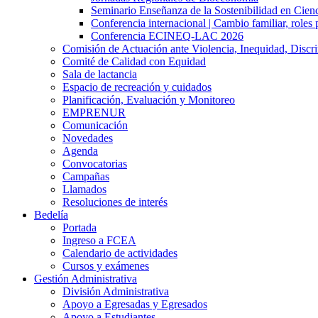
Seminario Enseñanza de la Sostenibilidad en Cienc
Conferencia internacional | Cambio familiar, roles 
Conferencia ECINEQ-LAC 2026
Comisión de Actuación ante Violencia, Inequidad, Discr
Comité de Calidad con Equidad
Sala de lactancia
Espacio de recreación y cuidados
Planificación, Evaluación y Monitoreo
EMPRENUR
Comunicación
Novedades
Agenda
Convocatorias
Campañas
Llamados
Resoluciones de interés
Bedelía
Portada
Ingreso a FCEA
Calendario de actividades
Cursos y exámenes
Gestión Administrativa
División Administrativa
Apoyo a Egresadas y Egresados
Apoyo a Estudiantes