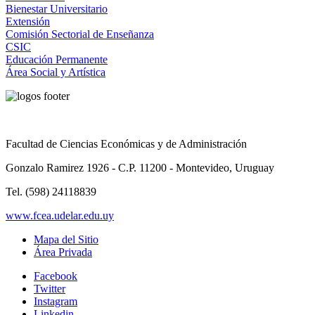
Bienestar Universitario
Extensión
Comisión Sectorial de Enseñanza
CSIC
Educación Permanente
Área Social y Artística
Facultad de Ciencias Económicas y de Administración
Gonzalo Ramirez 1926 - C.P. 11200 - Montevideo, Uruguay
Tel. (598) 24118839
www.fcea.udelar.edu.uy
Mapa del Sitio
Área Privada
Facebook
Twitter
Instagram
Linkedin