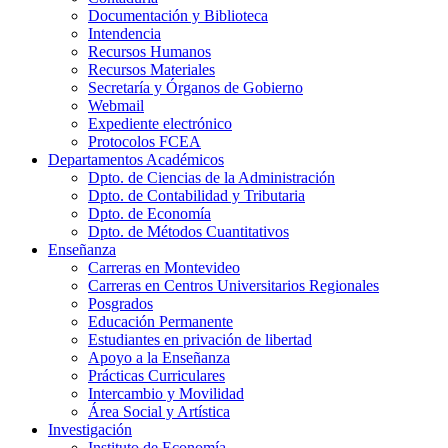
Documentación y Biblioteca
Intendencia
Recursos Humanos
Recursos Materiales
Secretaría y Órganos de Gobierno
Webmail
Expediente electrónico
Protocolos FCEA
Departamentos Académicos
Dpto. de Ciencias de la Administración
Dpto. de Contabilidad y Tributaria
Dpto. de Economía
Dpto. de Métodos Cuantitativos
Enseñanza
Carreras en Montevideo
Carreras en Centros Universitarios Regionales
Posgrados
Educación Permanente
Estudiantes en privación de libertad
Apoyo a la Enseñanza
Prácticas Curriculares
Intercambio y Movilidad
Área Social y Artística
Investigación
Instituto de Economía