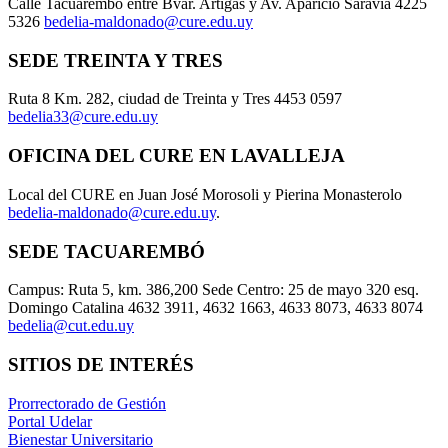
Calle Tacuarembó entre Bvar. Artigas y Av. Aparicio Saravia 4225
5326
bedelia-maldonado@cure.edu.uy
SEDE TREINTA Y TRES
Ruta 8 Km. 282, ciudad de Treinta y Tres 4453 0597
bedelia33@cure.edu.uy
OFICINA DEL CURE EN LAVALLEJA
Local del CURE en Juan José Morosoli y Pierina Monasterolo
bedelia-maldonado@cure.edu.uy
.
SEDE TACUAREMBÓ
Campus: Ruta 5, km. 386,200 Sede Centro: 25 de mayo 320 esq.
Domingo Catalina 4632 3911, 4632 1663, 4633 8073, 4633 8074
bedelia@cut.edu.uy
SITIOS DE INTERÉS
Prorrectorado de Gestión
Portal Udelar
Bienestar Universitario