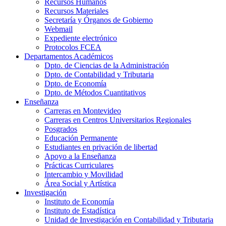
Recursos Humanos
Recursos Materiales
Secretaría y Órganos de Gobierno
Webmail
Expediente electrónico
Protocolos FCEA
Departamentos Académicos
Dpto. de Ciencias de la Administración
Dpto. de Contabilidad y Tributaria
Dpto. de Economía
Dpto. de Métodos Cuantitativos
Enseñanza
Carreras en Montevideo
Carreras en Centros Universitarios Regionales
Posgrados
Educación Permanente
Estudiantes en privación de libertad
Apoyo a la Enseñanza
Prácticas Curriculares
Intercambio y Movilidad
Área Social y Artística
Investigación
Instituto de Economía
Instituto de Estadística
Unidad de Investigación en Contabilidad y Tributaria