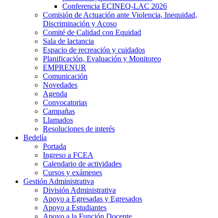
Conferencia ECINEQ-LAC 2026
Comisión de Actuación ante Violencia, Inequidad,
Discriminación y Acoso
Comité de Calidad con Equidad
Sala de lactancia
Espacio de recreación y cuidados
Planificación, Evaluación y Monitoreo
EMPRENUR
Comunicación
Novedades
Agenda
Convocatorias
Campañas
Llamados
Resoluciones de interés
Bedelía
Portada
Ingreso a FCEA
Calendario de actividades
Cursos y exámenes
Gestión Administrativa
División Administrativa
Apoyo a Egresadas y Egresados
Apoyo a Estudiantes
Apoyo a la Función Docente