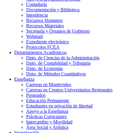
Contaduría
Documentación y Biblioteca
Intendencia
Recursos Humanos
Recursos Materiales
Secretaría y Órganos de Gobierno
Webmail
Expediente electrónico
Protocolos FCEA
Departamentos Académicos
Dpto. de Ciencias de la Administración
Dpto. de Contabilidad y Tributaria
Dpto. de Economía
Dpto. de Métodos Cuantitativos
Enseñanza
Carreras en Montevideo
Carreras en Centros Universitarios Regionales
Posgrados
Educación Permanente
Estudiantes en privación de libertad
Apoyo a la Enseñanza
Prácticas Curriculares
Intercambio y Movilidad
Área Social y Artística
Investigación