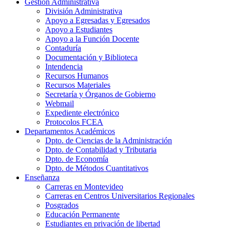
Gestión Administrativa
División Administrativa
Apoyo a Egresadas y Egresados
Apoyo a Estudiantes
Apoyo a la Función Docente
Contaduría
Documentación y Biblioteca
Intendencia
Recursos Humanos
Recursos Materiales
Secretaría y Órganos de Gobierno
Webmail
Expediente electrónico
Protocolos FCEA
Departamentos Académicos
Dpto. de Ciencias de la Administración
Dpto. de Contabilidad y Tributaria
Dpto. de Economía
Dpto. de Métodos Cuantitativos
Enseñanza
Carreras en Montevideo
Carreras en Centros Universitarios Regionales
Posgrados
Educación Permanente
Estudiantes en privación de libertad