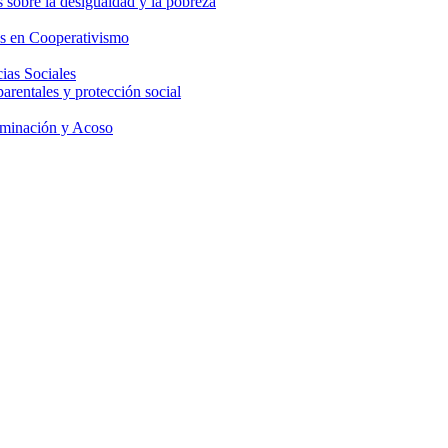
 sobre la desigualdad y la pobreza
os en Cooperativismo
ias Sociales
parentales y protección social
iminación y Acoso