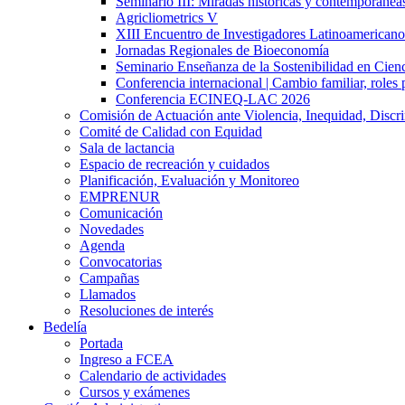
Seminario III: Miradas históricas y contemporáneas
Agricliometrics V
XIII Encuentro de Investigadores Latinoamerican
Jornadas Regionales de Bioeconomía
Seminario Enseñanza de la Sostenibilidad en Cienc
Conferencia internacional | Cambio familiar, roles 
Conferencia ECINEQ-LAC 2026
Comisión de Actuación ante Violencia, Inequidad, Discr
Comité de Calidad con Equidad
Sala de lactancia
Espacio de recreación y cuidados
Planificación, Evaluación y Monitoreo
EMPRENUR
Comunicación
Novedades
Agenda
Convocatorias
Campañas
Llamados
Resoluciones de interés
Bedelía
Portada
Ingreso a FCEA
Calendario de actividades
Cursos y exámenes