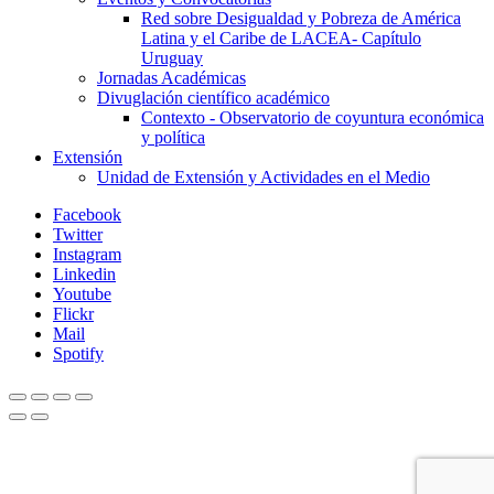
Red sobre Desigualdad y Pobreza de América
Latina y el Caribe de LACEA- Capítulo
Uruguay
Jornadas Académicas
Divuglación científico académico
Contexto - Observatorio de coyuntura económica
y política
Extensión
Unidad de Extensión y Actividades en el Medio
Facebook
Twitter
Instagram
Linkedin
Youtube
Flickr
Mail
Spotify