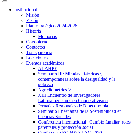
Institucional
Misión
Visión
Plan estratégico 2024-2026
Historia
Memorias
Cogobierno
Contactos
Transparencia
Locaciones
Eventos académicos
ALAHPE
Seminario III: Miradas históricas y
contemporáneas sobre la desigualdad y la
pobreza
Agricliometrics V
XIII Encuentro de Investigadores
Latinoamericanos en Cooperativismo
Jornadas Regionales de Bioeconomía
Seminario Enseñanza de la Sostenibilidad en
Ciencias Sociales
Conferencia internacional | Cambio familiar, roles
parentales y protección social
Conferencia ECINEQ-LAC 2026