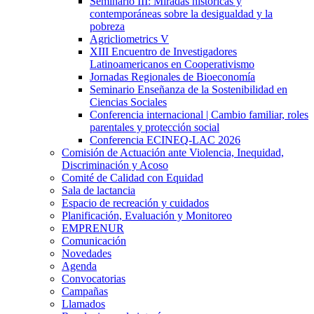
Seminario III: Miradas históricas y
contemporáneas sobre la desigualdad y la
pobreza
Agricliometrics V
XIII Encuentro de Investigadores
Latinoamericanos en Cooperativismo
Jornadas Regionales de Bioeconomía
Seminario Enseñanza de la Sostenibilidad en
Ciencias Sociales
Conferencia internacional | Cambio familiar, roles
parentales y protección social
Conferencia ECINEQ-LAC 2026
Comisión de Actuación ante Violencia, Inequidad,
Discriminación y Acoso
Comité de Calidad con Equidad
Sala de lactancia
Espacio de recreación y cuidados
Planificación, Evaluación y Monitoreo
EMPRENUR
Comunicación
Novedades
Agenda
Convocatorias
Campañas
Llamados