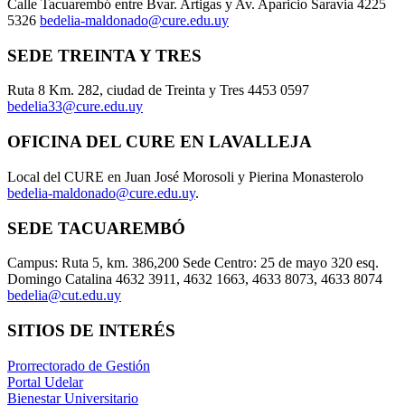
Calle Tacuarembó entre Bvar. Artigas y Av. Aparicio Saravia 4225
5326
bedelia-maldonado@cure.edu.uy
SEDE TREINTA Y TRES
Ruta 8 Km. 282, ciudad de Treinta y Tres 4453 0597
bedelia33@cure.edu.uy
OFICINA DEL CURE EN LAVALLEJA
Local del CURE en Juan José Morosoli y Pierina Monasterolo
bedelia-maldonado@cure.edu.uy
.
SEDE TACUAREMBÓ
Campus: Ruta 5, km. 386,200 Sede Centro: 25 de mayo 320 esq.
Domingo Catalina 4632 3911, 4632 1663, 4633 8073, 4633 8074
bedelia@cut.edu.uy
SITIOS DE INTERÉS
Prorrectorado de Gestión
Portal Udelar
Bienestar Universitario