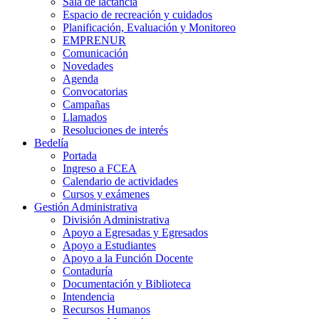
Sala de lactancia
Espacio de recreación y cuidados
Planificación, Evaluación y Monitoreo
EMPRENUR
Comunicación
Novedades
Agenda
Convocatorias
Campañas
Llamados
Resoluciones de interés
Bedelía
Portada
Ingreso a FCEA
Calendario de actividades
Cursos y exámenes
Gestión Administrativa
División Administrativa
Apoyo a Egresadas y Egresados
Apoyo a Estudiantes
Apoyo a la Función Docente
Contaduría
Documentación y Biblioteca
Intendencia
Recursos Humanos