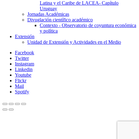
Latina y el Caribe de LACEA- Capítulo
Uruguay
Jornadas Académicas
Divuglación científico académico
Contexto - Observatorio de coyuntura económica
y política
Extensión
Unidad de Extensión y Actividades en el Medio
Facebook
Twitter
Instagram
Linkedin
Youtube
Flickr
Mail
Spotify