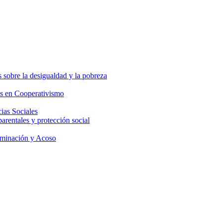
 sobre la desigualdad y la pobreza
os en Cooperativismo
ias Sociales
parentales y protección social
iminación y Acoso