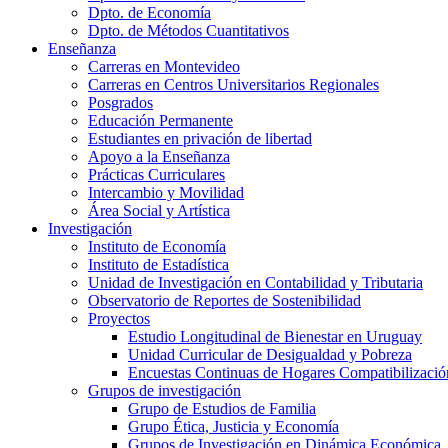
Dpto. de Economía
Dpto. de Métodos Cuantitativos
Enseñanza
Carreras en Montevideo
Carreras en Centros Universitarios Regionales
Posgrados
Educación Permanente
Estudiantes en privación de libertad
Apoyo a la Enseñanza
Prácticas Curriculares
Intercambio y Movilidad
Área Social y Artística
Investigación
Instituto de Economía
Instituto de Estadística
Unidad de Investigación en Contabilidad y Tributaria
Observatorio de Reportes de Sostenibilidad
Proyectos
Estudio Longitudinal de Bienestar en Uruguay
Unidad Curricular de Desigualdad y Pobreza
Encuestas Continuas de Hogares Compatibilizació
Grupos de investigación
Grupo de Estudios de Familia
Grupo Ética, Justicia y Economía
Grupos de Investigación en Dinámica Económica