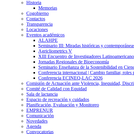
Historia
Memorias
Cogobierno
Contactos
Transparencia
Locaciones
Eventos académicos
ALAHPE
Seminario III: Miradas históricas y contemporáneas
Agricliometrics V
XIII Encuentro de Investigadores Latinoamerican
Jornadas Regionales de Bioeconomía
Seminario Enseñanza de la Sostenibilidad en Cienc
Conferencia internacional | Cambio familiar, roles 
Conferencia ECINEQ-LAC 2026
Comisión de Actuación ante Violencia, Inequidad, Discr
Comité de Calidad con Equidad
Sala de lactancia
Espacio de recreación y cuidados
Planificación, Evaluación y Monitoreo
EMPRENUR
Comunicación
Novedades
Agenda
Convocatorias