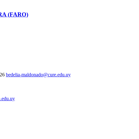
RA (FARO)
326
bedelia-maldonado@cure.edu.uy
.edu.uy