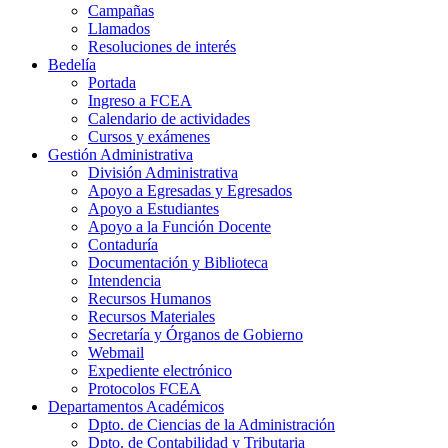
Campañas
Llamados
Resoluciones de interés
Bedelía
Portada
Ingreso a FCEA
Calendario de actividades
Cursos y exámenes
Gestión Administrativa
División Administrativa
Apoyo a Egresadas y Egresados
Apoyo a Estudiantes
Apoyo a la Función Docente
Contaduría
Documentación y Biblioteca
Intendencia
Recursos Humanos
Recursos Materiales
Secretaría y Órganos de Gobierno
Webmail
Expediente electrónico
Protocolos FCEA
Departamentos Académicos
Dpto. de Ciencias de la Administración
Dpto. de Contabilidad y Tributaria