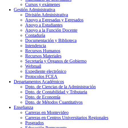
Cursos y exámenes
Gestión Administrativa
División Administrativa
Apoyo a Egresadas y Egresados
Apoyo a Estudiantes
Apoyo a la Función Docente
Contaduría
Documentación y Biblioteca
Intendencia
Recursos Humanos
Recursos Materiales
Secretaría y Órganos de Gobierno
Webmail
Expediente electrónico
Protocolos FCEA
Departamentos Académicos
Dpto. de Ciencias de la Administración
Dpto. de Contabilidad y Tributaria
Dpto. de Economía
Dpto. de Métodos Cuantitativos
Enseñanza
Carreras en Montevideo
Carreras en Centros Universitarios Regionales
Posgrados
Educación Permanente