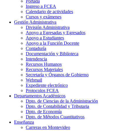
Portada
Ingreso a FCEA
Calendario de actividades
Cursos y exámenes
Gestión Administrativa
División Administrativa
Apoyo a Egresadas y Egresados
Apoyo a Estudiantes
Apoyo a la Función Docente
Contaduría
Documentación y Biblioteca
Intendencia
Recursos Humanos
Recursos Materiales
Secretaría y Órganos de Gobierno
Webmail
Expediente electrónico
Protocolos FCEA
Departamentos Académicos
Dpto. de Ciencias de la Administración
Dpto. de Contabilidad y Tributaria
Dpto. de Economía
Dpto. de Métodos Cuantitativos
Enseñanza
Carreras en Montevideo