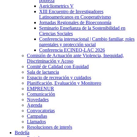
pobreza
Agricliometrics V
XIII Encuentro de Investigadores
Latinoamericanos en Cooperativismo
Jornadas Regionales de Bioeconomía
Seminario Enseñanza de la Sostenibilidad en
Ciencias Sociales
Conferencia internacional | Cambio familiar, roles
parentales y protección social
Conferencia ECINEQ-LAC 2026
Comisión de Actuación ante Violencia, Inequidad,
Discriminación y Acoso
Comité de Calidad con Equidad
Sala de lactancia
Espacio de recreación y cuidados
Planificación, Evaluación y Monitoreo
EMPRENUR
Comunicación
Novedades
Agenda
Convocatorias
Campañas
Llamados
Resoluciones de interés
Bedelía