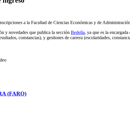
e ingreso
inscripciones a la Facultad de Ciencias Económicas y de Administración
ción y novedades que publica la sección
Bedelía
, ya que es la
encargada 
 resultados, constancias), y gestiones de carrera (escolaridades, constanc
ideo
RA (FARO)