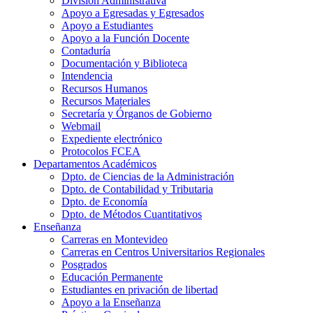
División Administrativa
Apoyo a Egresadas y Egresados
Apoyo a Estudiantes
Apoyo a la Función Docente
Contaduría
Documentación y Biblioteca
Intendencia
Recursos Humanos
Recursos Materiales
Secretaría y Órganos de Gobierno
Webmail
Expediente electrónico
Protocolos FCEA
Departamentos Académicos
Dpto. de Ciencias de la Administración
Dpto. de Contabilidad y Tributaria
Dpto. de Economía
Dpto. de Métodos Cuantitativos
Enseñanza
Carreras en Montevideo
Carreras en Centros Universitarios Regionales
Posgrados
Educación Permanente
Estudiantes en privación de libertad
Apoyo a la Enseñanza