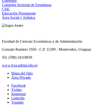
Extensión
Comisión Sectorial de Enseñanza
CSIC
Educación Permanente
Área Social y Artística
Facultad de Ciencias Económicas y de Administración
Gonzalo Ramirez 1926 - C.P. 11200 - Montevideo, Uruguay
Tel. (598) 24118839
www.fcea.udelar.edu.uy
Mapa del Sitio
Área Privada
Facebook
Twitter
Instagram
Linkedin
Youtube