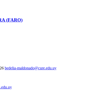
RA (FARO)
326
bedelia-maldonado@cure.edu.uy
.edu.uy