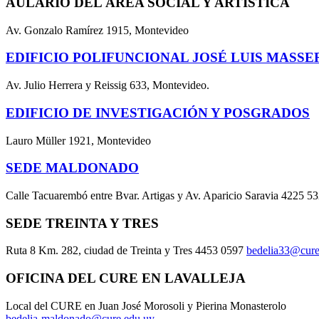
AULARIO DEL ÁREA SOCIAL Y ARTÍSTICA
Av. Gonzalo Ramírez 1915, Montevideo
EDIFICIO POLIFUNCIONAL JOSÉ LUIS MASSE
Av. Julio Herrera y Reissig 633, Montevideo.
EDIFICIO DE INVESTIGACIÓN Y POSGRADOS
Lauro Müller 1921, Montevideo
SEDE MALDONADO
Calle Tacuarembó entre Bvar. Artigas y Av. Aparicio Saravia 4225 5
SEDE TREINTA Y TRES
Ruta 8 Km. 282, ciudad de Treinta y Tres 4453 0597
bedelia33@cure
OFICINA DEL CURE EN LAVALLEJA
Local del CURE en Juan José Morosoli y Pierina Monasterolo
bedelia-maldonado@cure.edu.uy
.