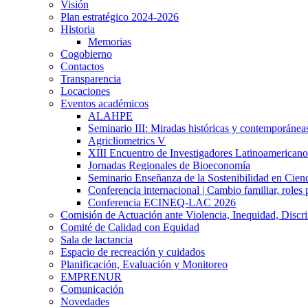
Visión
Plan estratégico 2024-2026
Historia
Memorias
Cogobierno
Contactos
Transparencia
Locaciones
Eventos académicos
ALAHPE
Seminario III: Miradas históricas y contemporáneas
Agricliometrics V
XIII Encuentro de Investigadores Latinoamerican
Jornadas Regionales de Bioeconomía
Seminario Enseñanza de la Sostenibilidad en Cienc
Conferencia internacional | Cambio familiar, roles 
Conferencia ECINEQ-LAC 2026
Comisión de Actuación ante Violencia, Inequidad, Discr
Comité de Calidad con Equidad
Sala de lactancia
Espacio de recreación y cuidados
Planificación, Evaluación y Monitoreo
EMPRENUR
Comunicación
Novedades