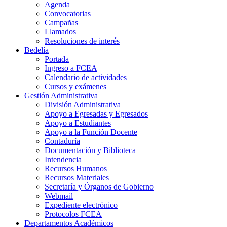
Agenda
Convocatorias
Campañas
Llamados
Resoluciones de interés
Bedelía
Portada
Ingreso a FCEA
Calendario de actividades
Cursos y exámenes
Gestión Administrativa
División Administrativa
Apoyo a Egresadas y Egresados
Apoyo a Estudiantes
Apoyo a la Función Docente
Contaduría
Documentación y Biblioteca
Intendencia
Recursos Humanos
Recursos Materiales
Secretaría y Órganos de Gobierno
Webmail
Expediente electrónico
Protocolos FCEA
Departamentos Académicos