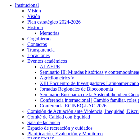
Institucional
Misión
Visión
Plan estratégico 2024-2026
Historia
Memorias
Cogobierno
Contactos
Transparencia
Locaciones
Eventos académicos
ALAHPE
Seminario III: Miradas históricas y contemporáneas
Agricliometrics V
XIII Encuentro de Investigadores Latinoamerican
Jornadas Regionales de Bioeconomía
Seminario Enseñanza de la Sostenibilidad en Cienc
Conferencia internacional | Cambio familiar, roles 
Conferencia ECINEQ-LAC 2026
Comisión de Actuación ante Violencia, Inequidad, Discr
Comité de Calidad con Equidad
Sala de lactancia
Espacio de recreación y cuidados
Planificación, Evaluación y Monitoreo