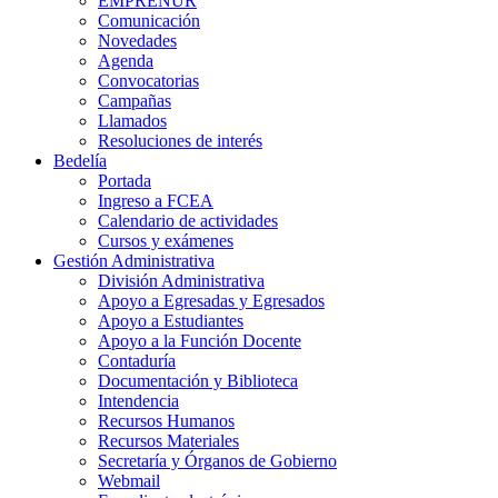
EMPRENUR
Comunicación
Novedades
Agenda
Convocatorias
Campañas
Llamados
Resoluciones de interés
Bedelía
Portada
Ingreso a FCEA
Calendario de actividades
Cursos y exámenes
Gestión Administrativa
División Administrativa
Apoyo a Egresadas y Egresados
Apoyo a Estudiantes
Apoyo a la Función Docente
Contaduría
Documentación y Biblioteca
Intendencia
Recursos Humanos
Recursos Materiales
Secretaría y Órganos de Gobierno
Webmail