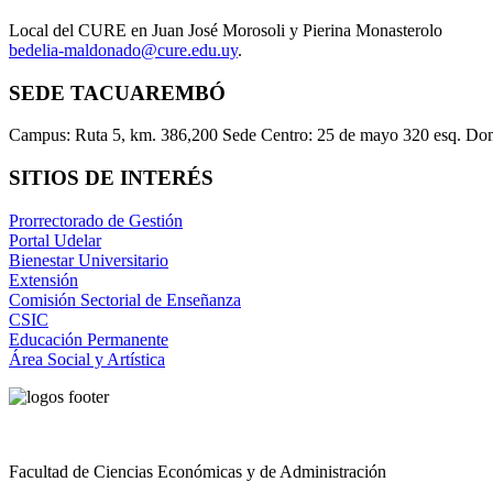
Local del CURE en Juan José Morosoli y Pierina Monasterolo
bedelia-maldonado@cure.edu.uy
.
SEDE TACUAREMBÓ
Campus: Ruta 5, km. 386,200 Sede Centro: 25 de mayo 320 esq. Do
SITIOS DE INTERÉS
Prorrectorado de Gestión
Portal Udelar
Bienestar Universitario
Extensión
Comisión Sectorial de Enseñanza
CSIC
Educación Permanente
Área Social y Artística
Facultad de Ciencias Económicas y de Administración