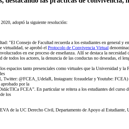
 destacando las prácticas de convivencia, i
2020, adoptó la siguiente resolución:
ltad: "El Consejo de Facultad recuerda a los estudiantes en general y en
e virtualidad, se aprobó el
Protocolo de Convivencia Virtual
denominado
 involucrados en ese proceso de enseñanza. Allí se destaca la necesida
ad de todos los actores, la denuncia de las conductas no deseadas, el le
 los espacios tanto presenciales como virtuales que la Universidad y la 
les
witter: @FCEA_UdelaR, Instagram: fceaudelar y Youtube: FCEA) para
 aprobado por la
DidácTICa FCEA”. En particular se reitera a los estudiantes del curso d
 de los
ad, EVA de la UC Derecho Civil, Departamento de Apoyo al Estudiante,