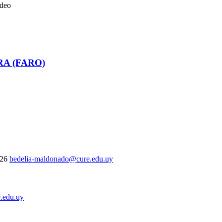
ideo
RA (FARO)
326
bedelia-maldonado@cure.edu.uy
.edu.uy