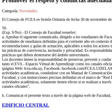
Promover el respeto y conductas adecuadas,
Categoría:
Novedades
El Consejo de FCEA es Sesión Orinaria de fecha 30 de noviembre de 
50.
(Exp. S/No) - El Consejo de Facultad resuelve:
a. Aprobar el siguiente comunicado, dirigido a los estudiantes de Facu
actividades de enseñanza definidas para el corriente año en contexto d
recomendaciones y guías de actuación, aplicables a todos los actores
las prácticas de convivencia, inclusión y privacidad. Es responsabilid
prácticas que deben desterrarse del ámbito universitario.
Los docentes tienen la responsabilidad de preservar, prevenir y cuidar
tanto el EVA - Espacio Virtual de Aprendizaje como los canales oficia
(página Web: fcea.edu.uy, Facebook: facebook.com/FCEA.UDELAR, T
actividades académicas, contándose con un Manual de Comunicación
Facultad, y con instrucciones precisas definidas en el marco de “Red 
actividades académicas, solamente tienen efecto si se realizan a través
canales oficiales".
b. Comunicar el presente texto a través de la página web de Facult
EDIFICIO CENTRAL