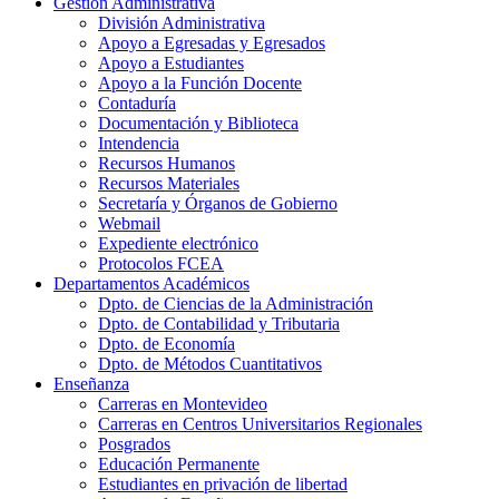
Gestión Administrativa
División Administrativa
Apoyo a Egresadas y Egresados
Apoyo a Estudiantes
Apoyo a la Función Docente
Contaduría
Documentación y Biblioteca
Intendencia
Recursos Humanos
Recursos Materiales
Secretaría y Órganos de Gobierno
Webmail
Expediente electrónico
Protocolos FCEA
Departamentos Académicos
Dpto. de Ciencias de la Administración
Dpto. de Contabilidad y Tributaria
Dpto. de Economía
Dpto. de Métodos Cuantitativos
Enseñanza
Carreras en Montevideo
Carreras en Centros Universitarios Regionales
Posgrados
Educación Permanente
Estudiantes en privación de libertad