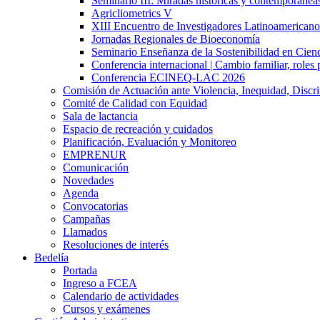
Seminario III: Miradas históricas y contemporáneas
Agricliometrics V
XIII Encuentro de Investigadores Latinoamerican
Jornadas Regionales de Bioeconomía
Seminario Enseñanza de la Sostenibilidad en Cienc
Conferencia internacional | Cambio familiar, roles 
Conferencia ECINEQ-LAC 2026
Comisión de Actuación ante Violencia, Inequidad, Discr
Comité de Calidad con Equidad
Sala de lactancia
Espacio de recreación y cuidados
Planificación, Evaluación y Monitoreo
EMPRENUR
Comunicación
Novedades
Agenda
Convocatorias
Campañas
Llamados
Resoluciones de interés
Bedelía
Portada
Ingreso a FCEA
Calendario de actividades
Cursos y exámenes