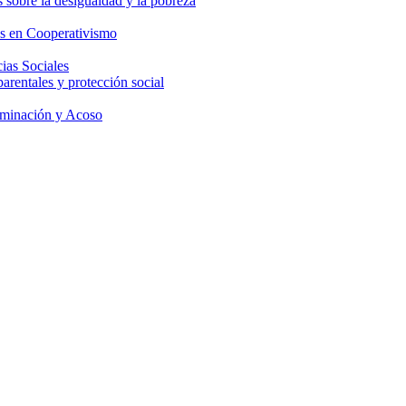
 sobre la desigualdad y la pobreza
os en Cooperativismo
ias Sociales
parentales y protección social
iminación y Acoso