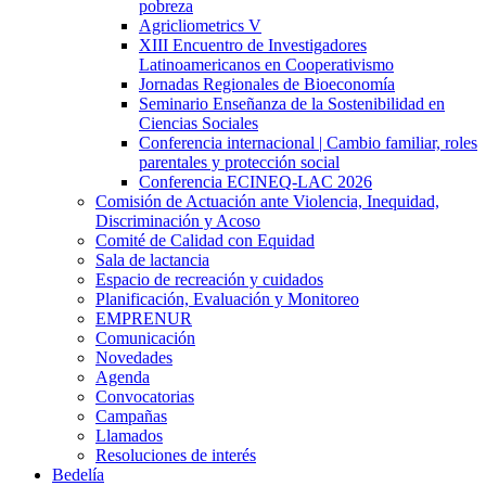
pobreza
Agricliometrics V
XIII Encuentro de Investigadores
Latinoamericanos en Cooperativismo
Jornadas Regionales de Bioeconomía
Seminario Enseñanza de la Sostenibilidad en
Ciencias Sociales
Conferencia internacional | Cambio familiar, roles
parentales y protección social
Conferencia ECINEQ-LAC 2026
Comisión de Actuación ante Violencia, Inequidad,
Discriminación y Acoso
Comité de Calidad con Equidad
Sala de lactancia
Espacio de recreación y cuidados
Planificación, Evaluación y Monitoreo
EMPRENUR
Comunicación
Novedades
Agenda
Convocatorias
Campañas
Llamados
Resoluciones de interés
Bedelía