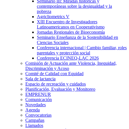
Seminario III: Miradas históricas y
contemporáneas sobre la desigualdad y la
pobreza
Agricliometrics V
XIII Encuentro de Investigadores
Latinoamericanos en Cooperativismo
Jornadas Regionales de Bioeconomía
Seminario Enseñanza de la Sostenibilidad en
Ciencias Sociales
Conferencia internacional | Cambio familiar, roles
parentales y protección social
Conferencia ECINEQ-LAC 2026
Comisión de Actuación ante Violencia, Inequidad,
Discriminación y Acoso
Comité de Calidad con Equidad
Sala de lactancia
Espacio de recreación y cuidados
Planificación, Evaluación y Monitoreo
EMPRENUR
Comunicación
Novedades
Agenda
Convocatorias
Campañas
Llamados