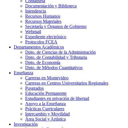
Contaduría
Documentación y Biblioteca
Intendencia
Recursos Humanos
Recursos Materiales
Secretaría y Órganos de Gobierno
Webmail
Expediente electrónico
Protocolos FCEA
Departamentos Académicos
Dpto. de Ciencias de la Administración
Dpto. de Contabilidad y Tributaria
Dpto. de Economía
Dpto. de Métodos Cuantitativos
Enseñanza
Carreras en Montevideo
Carreras en Centros Universitarios Regionales
Posgrados
Educación Permanente
Estudiantes en privación de libertad
Apoyo a la Enseñanza
Prácticas Curriculares
Intercambio y Movilidad
Área Social y Artística
Investigación