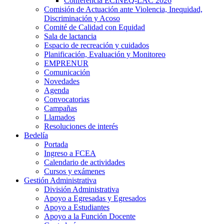
Conferencia ECINEQ-LAC 2026
Comisión de Actuación ante Violencia, Inequidad,
Discriminación y Acoso
Comité de Calidad con Equidad
Sala de lactancia
Espacio de recreación y cuidados
Planificación, Evaluación y Monitoreo
EMPRENUR
Comunicación
Novedades
Agenda
Convocatorias
Campañas
Llamados
Resoluciones de interés
Bedelía
Portada
Ingreso a FCEA
Calendario de actividades
Cursos y exámenes
Gestión Administrativa
División Administrativa
Apoyo a Egresadas y Egresados
Apoyo a Estudiantes
Apoyo a la Función Docente