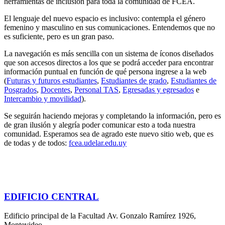
herramientas de inclusión para toda la comunidad de FCEA.
El lenguaje del nuevo espacio es inclusivo: contempla el género
femenino y masculino en sus comunicaciones. Entendemos que no
es suficiente, pero es un gran paso.
La navegación es más sencilla con un sistema de íconos diseñados
que son accesos directos a los que se podrá acceder para encontrar
información puntual en función de qué persona ingrese a la web
(
Futuras y futuros estudiantes
,
Estudiantes de grado
,
Estudiantes de
Posgrados
,
Docentes
,
Personal TAS
,
Egresadas y egresados
e
Intercambio y movilidad
).
Se seguirán haciendo mejoras y completando la información, pero es
de gran ilusión y alegría poder comunicar esto a toda nuestra
comunidad. Esperamos sea de agrado este nuevo sitio web, que es
de todas y de todos:
fcea.udelar.edu.uy
EDIFICIO CENTRAL
Edificio principal de la Facultad Av. Gonzalo Ramírez 1926,
Montevideo