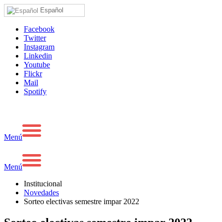
Español
Facebook
Twitter
Instagram
Linkedin
Youtube
Flickr
Mail
Spotify
Menú
Menú
Institucional
Novedades
Sorteo electivas semestre impar 2022