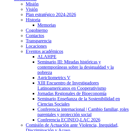
Misión
Visión
Plan estratégico 2024-2026
Historia
Memorias
Cogobierno
Contactos
Transparencia
Locaciones
Eventos académicos
ALAHPE
Seminario III: Miradas históricas y
contemporáneas sobre la desigualdad y la
pobreza
Agricliometrics V
XIII Encuentro de Investigadores
Latinoamericanos en Cooperativismo
Jornadas Regionales de Bioeconomía
Seminario Enseñanza de la Sostenibilidad en
Ciencias Sociales
Conferencia internacional | Cambio familiar, roles
parentales y protección social
Conferencia ECINEQ-LAC 2026
Comisión de Actuación ante Violencia, Inequidad,
Discriminación y Acoso